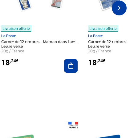
Livraison offerte
Livraison offerte
La Poste
La Poste
Carnet de 12 timbres - Maman dans l'art -
Carnet de 12 timbres - Le bl
Lettre verte
Lettre verte
20g / France
20g / France
18
18
,24€
,24€
r au panier
Ajouter au panier
Prix 18,24€
Prix 18,24€