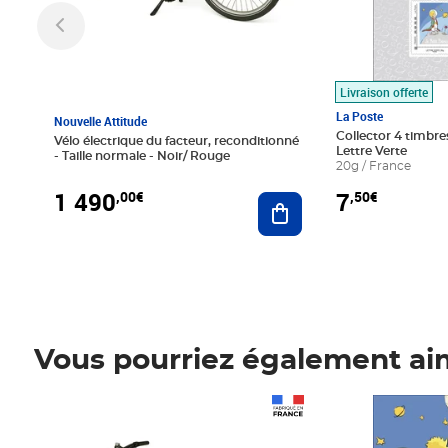
Livraison offerte
La Poste
Nouvelle Attitude
Collector 4 timbres
Vélo électrique du facteur, reconditionné
Lettre Verte
- Taille normale - Noir/ Rouge
20g / France
1 490
7
,00€
,50€
Ajouter au panier
Vous pourriez également ai
Prix 1 490,00€
Prix 7,50€