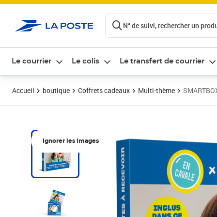
ontenu de la page
N° de suivi, rechercher un produi
Le courrier
Le colis
Le transfert de courrier
Accueil
boutique
Coffrets cadeaux
Multi-thème
SMARTBOX -
Ignorer les images