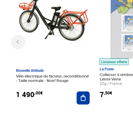
Livraison offerte
La Poste
Nouvelle Attitude
Collector 4 timbres
Vélo électrique du facteur, reconditionné
Lettre Verte
- Taille normale - Noir/ Rouge
20g / France
1 490
7
,00€
,50€
Ajouter au panier