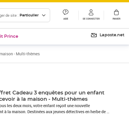
er de site :
Particulier
AIDE
SE CONNECTER
PANIER
Laposte.net
it Prince
 maison - Multi-thèmes
ret Cadeau 3 enquêtes pour un enfant
ecevoir à la maison - Multi-thèmes
us les deux mois, votre enfant reçoit une nouvelle
t à la maison. Destinées aux jeunes détectives en herbe de 4
lent mystère et poésie, offrant une expérience unique et
aison est une invitation à résoudre des énigmes fascinantes