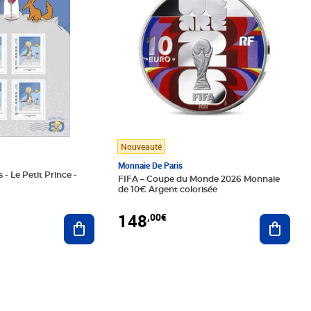
Nouveauté
Monnaie De Paris
 - Le Petit Prince -
FIFA – Coupe du Monde 2026 Monnaie
de 10€ Argent colorisée
148
,00€
Ajouter au panier
Ajoute