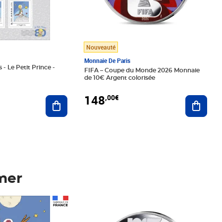
Nouveauté
Monnaie De Paris
 - Le Petit Prince -
FIFA – Coupe du Monde 2026 Monnaie
de 10€ Argent colorisée
148
,00€
Ajouter au panier
Ajoute
mer
Prix 148,00€