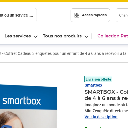
t ou un service ....
Chang
Accès rapides
Les services
Tous nos produits
Collection Pet
 Coffret Cadeau 3 enquêtes pour un enfant de 4 à 6 ans à recevoir à la
Prix 49,90€
Livraison offerte
Smartbox
SMARTBOX - Coff
de 4 à 6 ans à r
Imaginez un monde où to
MiniZenquête directemen
à 6 ans, ces enquêtes mê
Voir la description
captivante. Chaque livr