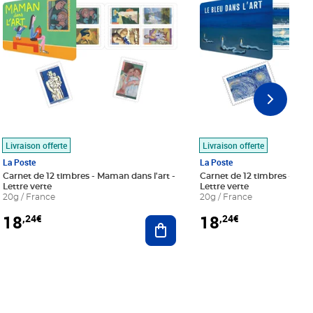
Livraison offerte
Livraison offerte
La Poste
La Poste
Carnet de 12 timbres - Maman dans l'art -
Carnet de 12 timbres - Le bl
Lettre verte
Lettre verte
20g / France
20g / France
18
18
,24€
,24€
r au panier
Ajouter au panier