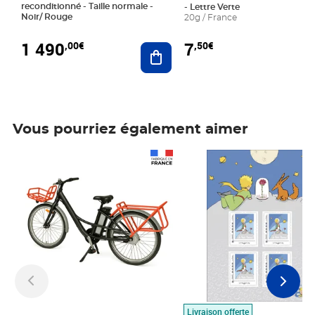
reconditionné - Taille normale -
- Lettre Verte
Noir/ Rouge
20g / France
1 490
7
,00€
,50€
Ajouter au panier
Vous pourriez également aimer
Prix 1 490,00€
Prix 7,50€
Livraison offerte