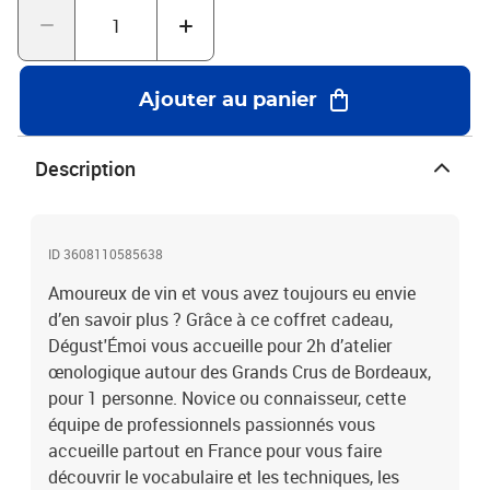
et sauvignon, comparaison « rive gauche » / « rive droite »,
classification des vins de Bordeaux, techniques d’élaboration de
cette région, les principaux arômes, les accords mets et vins
classiques et originaux et enfin une dégustation et analyse de six
Ajouter au panier
Grands Crus. Un voyage pour les sens et une expérience digne d’un
grand millésime.1 atelier œnologique Grands Crus de Bordeaux
(2h) pour 1 personne22 établissements en France
Description
ID 3608110585638
Amoureux de vin et vous avez toujours eu envie
d’en savoir plus ? Grâce à ce coffret cadeau,
Dégust'Émoi vous accueille pour 2h d’atelier
œnologique autour des Grands Crus de Bordeaux,
pour 1 personne. Novice ou connaisseur, cette
équipe de professionnels passionnés vous
accueille partout en France pour vous faire
découvrir le vocabulaire et les techniques, les