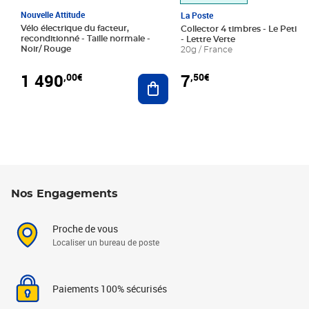
Nouvelle Attitude
La Poste
Vélo électrique du facteur,
Collector 4 timbres - Le Petit P
reconditionné - Taille normale -
- Lettre Verte
Noir/ Rouge
20g / France
1 490
7
,00€
,50€
Ajouter au panier
Nos Engagements
Proche de vous
Localiser un bureau de poste
Paiements 100% sécurisés