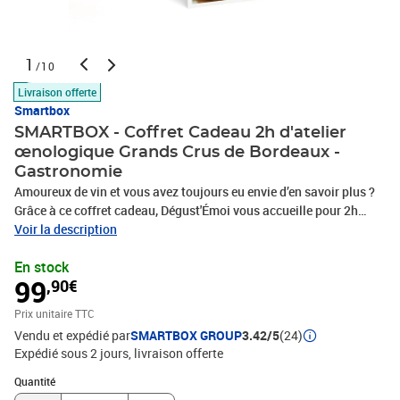
1
/10
Livraison offerte
Smartbox
SMARTBOX - Coffret Cadeau 2h d'atelier
œnologique Grands Crus de Bordeaux -
Gastronomie
Amoureux de vin et vous avez toujours eu envie d’en savoir plus ?
Grâce à ce coffret cadeau, Dégust'Émoi vous accueille pour 2h
d’atelier œnologique autour des Grands Crus de Bordeaux, pour 1
Voir la description
personne. Novice ou connaisseur, cette équipe de professionnels
En stock
passionnés vous accueille partout en France pour vous faire
99
,90€
découvrir le vocabulaire et les techniques, les arômes et saveurs
du vin et les méthodes de vinification. Durant 2h de stage animées
Prix unitaire TTC
par un sommelier ou œnologue diplômé et dans une atmosphère
Vendu et expédié par
SMARTBOX GROUP
3.42/5
(24)
conviviale, vous savourerez des cuvées d’exception tels que Saint-
Expédié sous 2 jours
livraison offerte
Émilion, Pauillac, Saint-Estèphe et d’autres. Au programme :
présentation des appellations et des six grands cépages que sont
Quantité : 1
Quantité
cabernet sauvignon, cabernet franc, merlot, petit verdot, sémillon