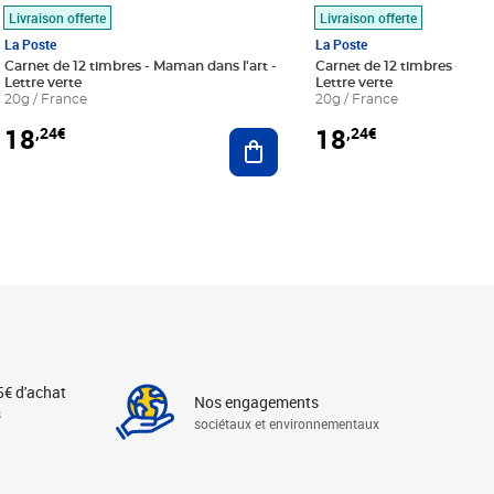
Livraison offerte
Livraison offerte
La Poste
La Poste
Carnet de 12 timbres - Maman dans l'art -
Carnet de 12 timbres - Le bl
Lettre verte
Lettre verte
20g / France
20g / France
18
18
,24€
,24€
r au panier
Ajouter au panier
5€ d'achat
Nos engagements
s
sociétaux et environnementaux