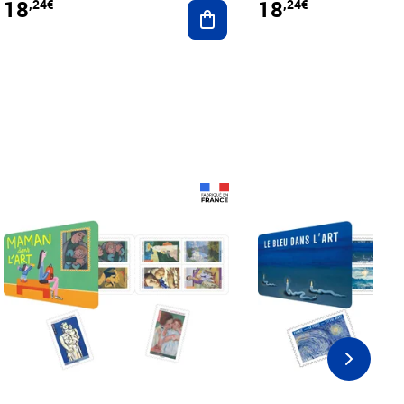
18
18
,24€
,24€
r au panier
Ajouter au panier
Prix 18,24€
Prix 18,24€