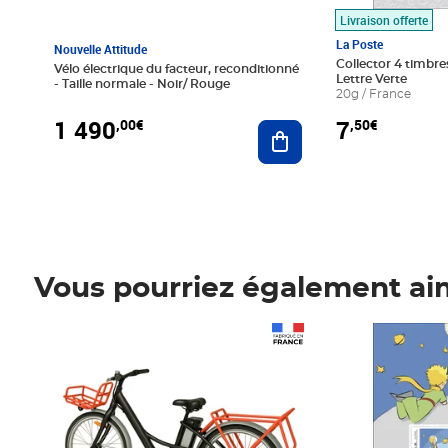
Livraison offerte
La Poste
Nouvelle Attitude
Collector 4 timbres
Vélo électrique du facteur, reconditionné
Lettre Verte
- Taille normale - Noir/ Rouge
20g / France
1 490
7
,00€
,50€
Ajouter au panier
Vous pourriez également ai
Prix 1 490,00€
Prix 7,50€