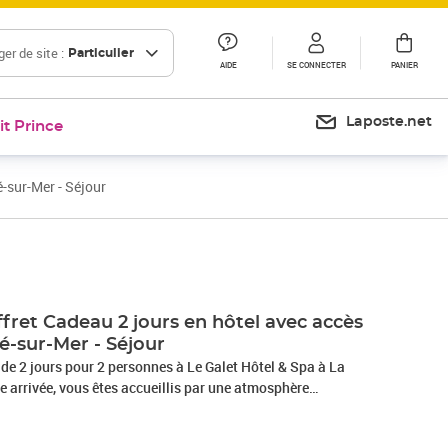
er de site :
Particulier
AIDE
SE CONNECTER
PANIER
Laposte.net
it Prince
-sur-Mer - Séjour
ret Cadeau 2 jours en hôtel avec accès
té-sur-Mer - Séjour
de 2 jours pour 2 personnes à Le Galet Hôtel & Spa à La
re arrivée, vous êtes accueillis par une atmosphère
e. Votre chambre double Confort est élégamment décorée et
n. Le matin, réveillez-vous avec un délicieux petit-déjeuner,