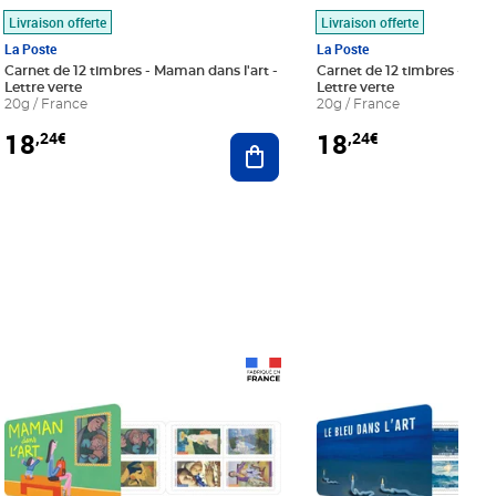
Livraison offerte
Livraison offerte
La Poste
La Poste
Carnet de 12 timbres - Maman dans l'art -
Carnet de 12 timbres - Le bl
Lettre verte
Lettre verte
20g / France
20g / France
18
18
,24€
,24€
r au panier
Ajouter au panier
Prix 18,24€
Prix 18,24€