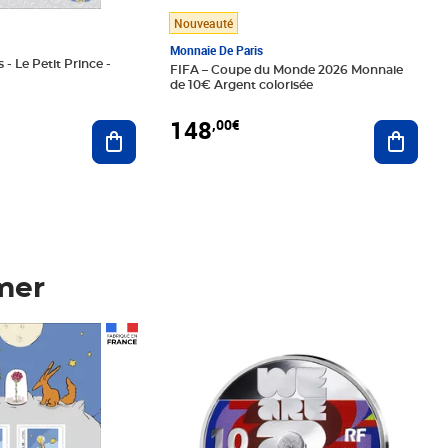
Nouveauté
Monnaie De Paris
 - Le Petit Prince -
FIFA – Coupe du Monde 2026 Monnaie
de 10€ Argent colorisée
148
,00€
Ajouter au panier
Ajoute
mer
Prix 148,00€