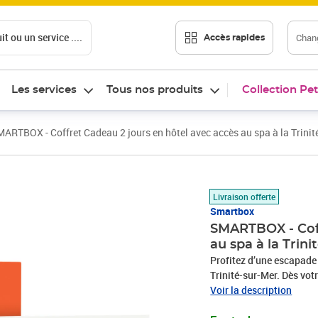
t ou un service ....
Chang
Accès rapides
Les services
Tous nos produits
Collection Pet
ARTBOX - Coffret Cadeau 2 jours en hôtel avec accès au spa à la Trinité
Prix barré 207,00 €
Prix 169,90€
Livraison offerte
Smartbox
SMARTBOX - Coff
au spa à la Trini
Profitez d’une escapade 
Trinité-sur-Mer. Dès vot
chaleureuse et apaisant
Voir la description
possède son propre balco