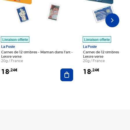
Livraison offerte
Livraison offerte
La Poste
La Poste
Carnet de 12 timbres - Maman dans l'art -
Carnet de 12 timbres - Le bl
Lettre verte
Lettre verte
20g / France
20g / France
18
18
,24€
,24€
r au panier
Ajouter au panier