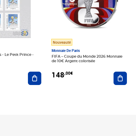
Nouveauté
Monnaie De Paris
 - Le Petit Prince -
FIFA – Coupe du Monde 2026 Monnaie
de 10€ Argent colorisée
148
,00€
Ajouter au panier
Ajoute