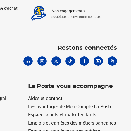
5€ d'achat
Nos engagements
s
sociétaux et environnementaux
Linkedin
Instagram
X
Tiktok
Facebook
Youtube
Threads
Restons connectés
La Poste vous accompagne
ral
Aides et contact
Les avantages de Mon Compte La Poste
Espace sourds et malentendants
Emplois et carrières des métiers bancaires