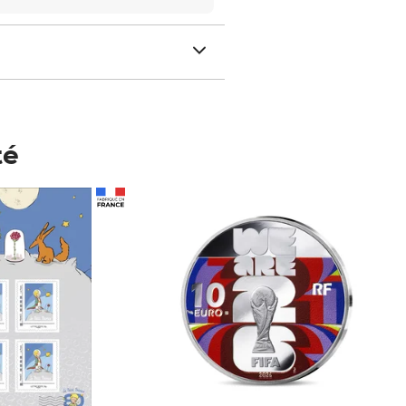
té
Prix 148,00€