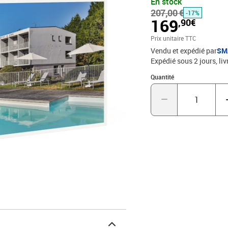
En stock
composé de pain frais, de
207,00 €
salés. Grâce à ce coffre
-17%
169
,90€
spa. Laissez-vous tente
bouillonnant pour une re
Prix unitaire TTC
établissement de qualité
Vendu et expédié par
SM
hôtel avec accès au spa 
Expédié sous 2 jours
liv
Quantité : 1
Quantité