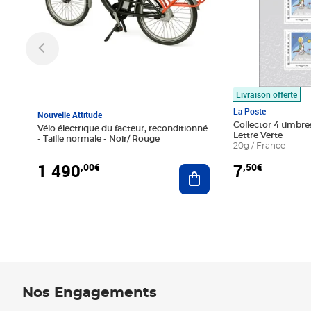
Livraison offerte
La Poste
Nouvelle Attitude
Collector 4 timbres
Vélo électrique du facteur, reconditionné
Lettre Verte
- Taille normale - Noir/ Rouge
20g / France
1 490
7
,00€
,50€
Ajouter au panier
Nos Engagements