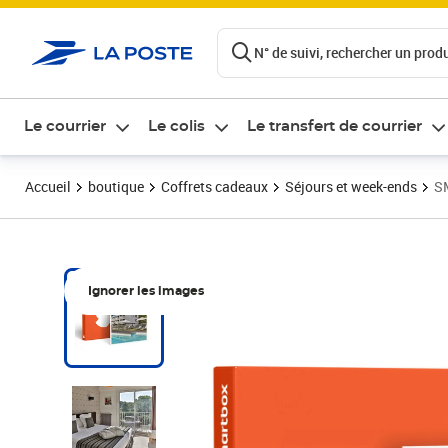
ontenu de la page
N° de suivi, rechercher un produi
Le courrier
Le colis
Le transfert de courrier
Accueil
boutique
Coffrets cadeaux
Séjours et week-ends
SM
Ignorer les images