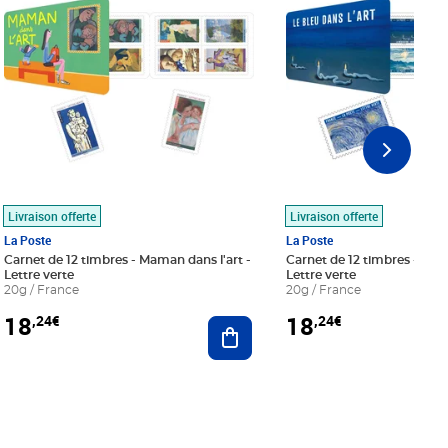
Livraison offerte
Livraison offerte
La Poste
La Poste
Carnet de 12 timbres - Maman dans l'art -
Carnet de 12 timbres - Le bl
Lettre verte
Lettre verte
20g / France
20g / France
18
18
,24€
,24€
r au panier
Ajouter au panier