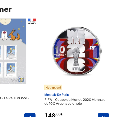
mer
Prix 148,00€
Nouveauté
Monnaie De Paris
 - Le Petit Prince -
FIFA – Coupe du Monde 2026 Monnaie
de 10€ Argent colorisée
148
,00€
Ajouter au panier
Ajoute