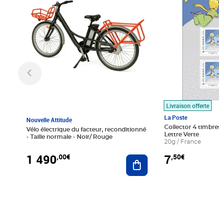
Livraison offerte
La Poste
Nouvelle Attitude
Collector 4 timbres
Vélo électrique du facteur, reconditionné
Lettre Verte
- Taille normale - Noir/ Rouge
20g / France
1 490
7
,00€
,50€
Ajouter au panier