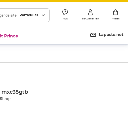
er de site :
Particulier
AIDE
SE CONNECTER
PANIER
Laposte.net
it Prince
r mxc38gtb
 Sharp