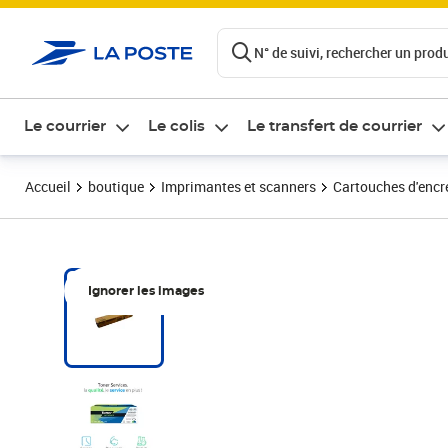
ontenu de la page
N° de suivi, rechercher un produi
Le courrier
Le colis
Le transfert de courrier
Accueil
boutique
Imprimantes et scanners
Cartouches d'encre
Ignorer les images