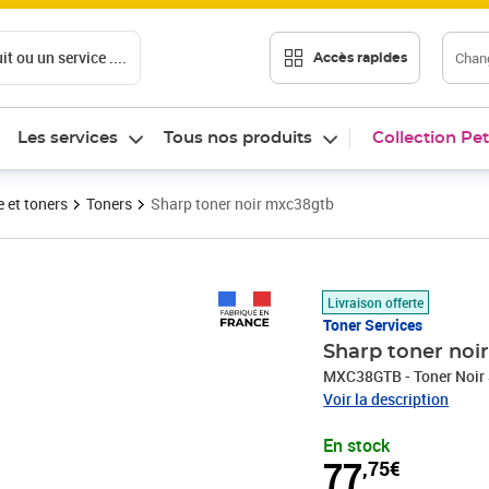
t ou un service ....
Chang
Accès rapides
Les services
Tous nos produits
Collection Pet
 et toners
Toners
Sharp toner noir mxc38gtb
Prix 77,75€
Livraison offerte
Toner Services
Sharp toner noi
MXC38GTB - Toner Noir
Voir la description
En stock
77
,75€