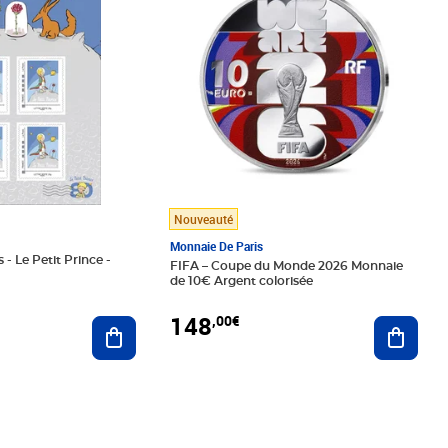
Nouveauté
Monnaie De Paris
 - Le Petit Prince -
FIFA – Coupe du Monde 2026 Monnaie
de 10€ Argent colorisée
148
,00€
Ajouter au panier
Ajoute