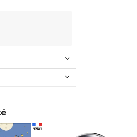
té
Prix 148,00€