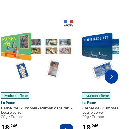
Prix 18,24€
Prix 18,24€
Livraison offerte
Livraison offerte
La Poste
La Poste
Carnet de 12 timbres - Maman dans l'art -
Carnet de 12 timbres - Le bl
Lettre verte
Lettre verte
20g / France
20g / France
18
18
,24€
,24€
r au panier
Ajouter au panier