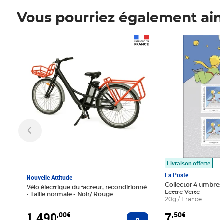
Vous pourriez également ai
Prix 1 490,00€
Prix 7,50€
Livraison offerte
La Poste
Nouvelle Attitude
Collector 4 timbres
Vélo électrique du facteur, reconditionné
Lettre Verte
- Taille normale - Noir/ Rouge
20g / France
1 490
7
,00€
,50€
Ajouter au panier