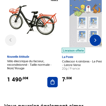
Livraison offerte
Nouvelle Attitude
La Poste
Vélo électrique du facteur,
Collector 4 timbres - Le Petit P
reconditionné - Taille normale -
- Lettre Verte
Noir/ Rouge
20g / France
1 490
7
,00€
,50€
Ajouter au panier