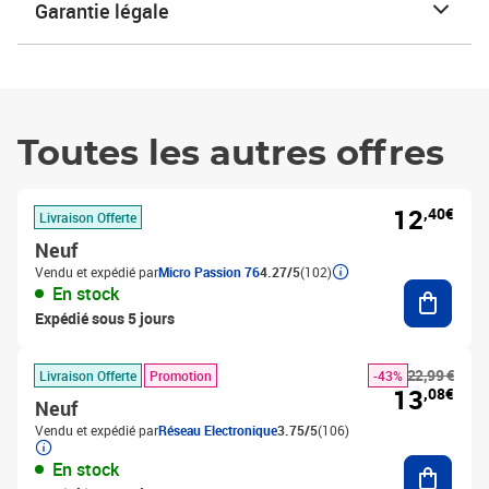
Garantie légale
Toutes les autres offres
12
,40€
Livraison Offerte
Neuf
Vendu et expédié par
Micro Passion 76
4.27/5
(102)
Ajouter
En stock
Expédié sous 5 jours
22,99 €
Livraison Offerte
Promotion
-43%
13
,08€
Neuf
Vendu et expédié par
Réseau Electronique
3.75/5
(106)
Ajouter
En stock