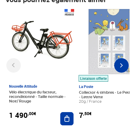
Vous pourriez également aimer
Prix 1 490,00€
Prix 7,50€
Livraison offerte
Nouvelle Attitude
La Poste
Vélo électrique du facteur,
Collector 4 timbres - Le Petit P
reconditionné - Taille normale -
- Lettre Verte
Noir/ Rouge
20g / France
1 490
7
,00€
,50€
Ajouter au panier