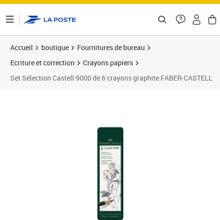
ontenu de la page
Accueil
boutique
Fournitures de bureau
Ecriture et correction
Crayons papiers
Set Sélection Castell 9000 de 6 crayons graphite FABER-CASTELL
Prix 9,40€
Prix 1
Prix b
Prix 1
Prix 1
Prix b
Prix 2