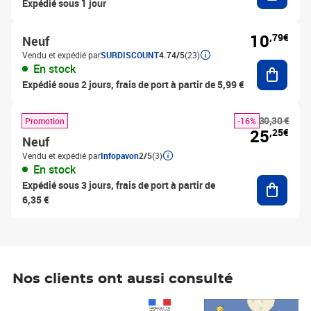
Expédié sous 1 jour
10
,79€
Neuf
Vendu et expédié par
SURDISCOUNT
4.74/5
(23)
Ajouter
En stock
Expédié sous 2 jours, frais de port à partir de 5,99 €
30,30 €
Promotion
-16%
25
,25€
Neuf
Vendu et expédié par
Infopavon
2/5
(3)
En stock
Ajouter
Expédié sous 3 jours, frais de port à partir de
6,35 €
Nos clients ont aussi consulté
Prix 1 490,00€
Prix 7,50€