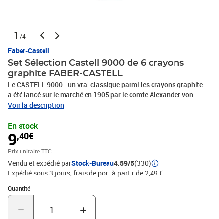
1
/4
Faber-Castell
Set Sélection Castell 9000 de 6 crayons
graphite FABER-CASTELL
Le CASTELL 9000 - un vrai classique parmi les crayons graphite -
a été lancé sur le marché en 1905 par le comte Alexander von
Faber-Castell. Sa qualité ainsi que le grand choix de duretés en
Voir la description
ont fait un outil de travail indispensable des artistes et
En stock
dessinateurs. Sa mine est entièrement collée au bois et est ainsi
9
,40€
très résistante au bris. Le CASTELL 9000 est disponible en 16
degrés de dureté, idéal pour tous les travaux artistiques et
Prix unitaire TTC
techniques.- Set 'Sélection Castell 9000' contient 6 crayons
Vendu et expédié par
Stock-Bureau
4.59/5
(330)
graphite dans lesdégrés de dureté : HB, B, 2B, 4B, 6B, 8B- Se prête
Expédié sous 3 jours, frais de port à partir de 2,49 €
particulièrement auxdessins dans le domaine du design industriel
ou à la réalisation dedétails très fins- Vernis écologique à base
Quantité : 1
Quantité
d'eau- Mine particulièrementrésistante grâce à un collage spécial-
Disponible à l'unité et dansdifférents étuis