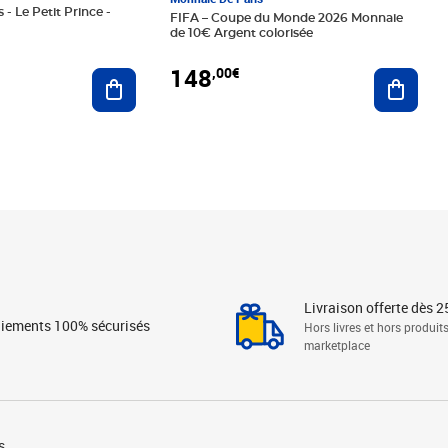
 - Le Petit Prince -
FIFA – Coupe du Monde 2026 Monnaie
de 10€ Argent colorisée
148
,00€
Ajouter au panier
Ajoute
Livraison offerte dès 2
iements 100% sécurisés
Hors livres et hors produit
marketplace
s