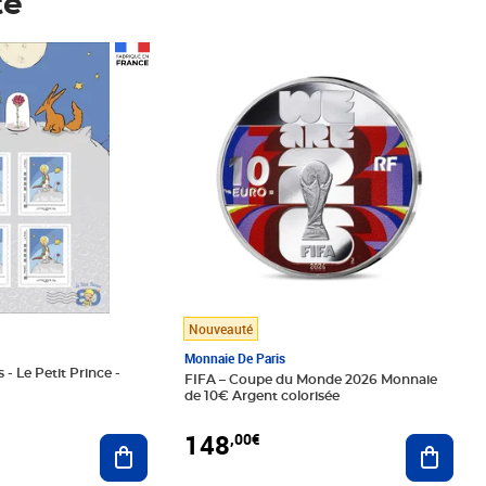
té
Prix 148,00€
Nouveauté
Monnaie De Paris
 - Le Petit Prince -
FIFA – Coupe du Monde 2026 Monnaie
de 10€ Argent colorisée
148
,00€
Ajouter au panier
Ajoute