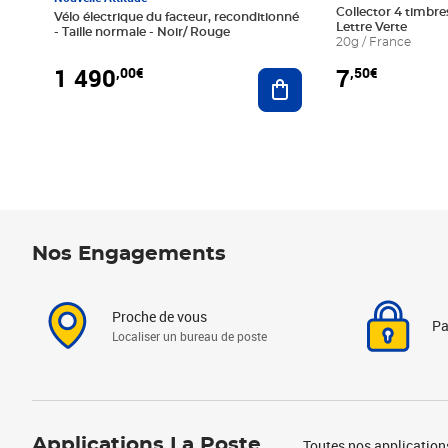
Collector 4 timbres
Vélo électrique du facteur, reconditionné
Lettre Verte
- Taille normale - Noir/ Rouge
20g / France
1 490
7
,00€
,50€
Ajouter au panier
Nos Engagements
Proche de vous
Pa
Localiser un bureau de poste
Applications La Poste
Toutes nos application