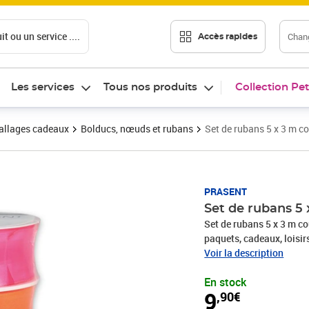
t ou un service ....
Chang
Accès rapides
Les services
Tous nos produits
Collection Pet
llages cadeaux
Bolducs, nœuds et rubans
Set de rubans 5 x 3 m co
Prix 9,90€
PRASENT
Set de rubans 5 
Set de rubans 5 x 3 m c
paquets, cadeaux, loisir
fabriqués en Allemagne 
Voir la description
les occasions : que ce s
En stock
Nouvel An ou même pour
9
,90€
emballages cadeaux bea