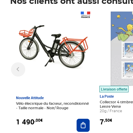
Nos clients ont aussi consul
Prix 1 490,00€
Prix 7,50€
Livraison offerte
La Poste
Nouvelle Attitude
Collector 4 timbres
Vélo électrique du facteur, reconditionné
Lettre Verte
- Taille normale - Noir/ Rouge
20g / France
1 490
7
,00€
,50€
Ajouter au panier