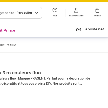
er de site :
Particulier
AIDE
SE CONNECTER
PANIER
Laposte.net
it Prince
uleurs fluo
x 3 m couleurs fluo
ouleurs fluo , Marque PRÄSENT. Parfait pour la décoration de
s décoratifs et tous vos projets DIY. Nos produits sont
et sont composés à 100% de matériaux recyclés. Pour toutes
oit pour un anniversaire, un baptême, une communion, Noël, le
 Pâques – ce fabuleux accessoire rend rapidement les
ux et attrayants.