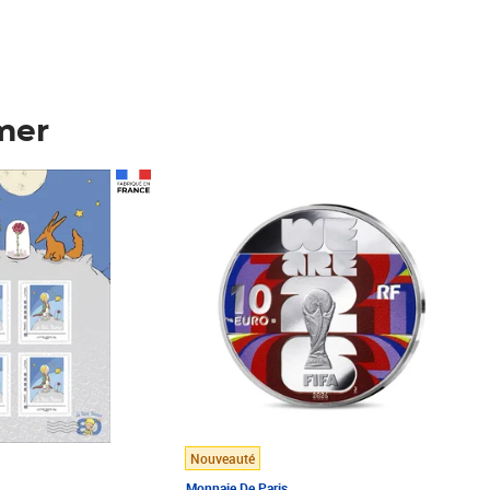
mer
Prix 148,00€
Nouveauté
Monnaie De Paris