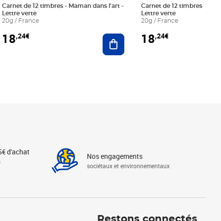
Carnet de 12 timbres - Maman dans l'art -
Carnet de 12 timbres - Le bl
Lettre verte
Lettre verte
20g / France
20g / France
18
18
,24€
,24€
r au panier
Ajouter au panier
5€ d'achat
Nos engagements
s
sociétaux et environnementaux
Linkedin
Instagram
X
Tiktok
Facebook
Youtube
Threads
Restons connectés