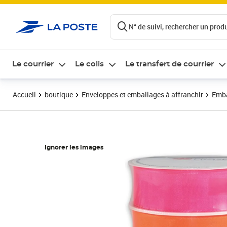
ontenu de la page
N° de suivi, rechercher un produi
Le courrier
Le colis
Le transfert de courrier
Accueil
boutique
Enveloppes et emballages à affranchir
Emba
Ignorer les images