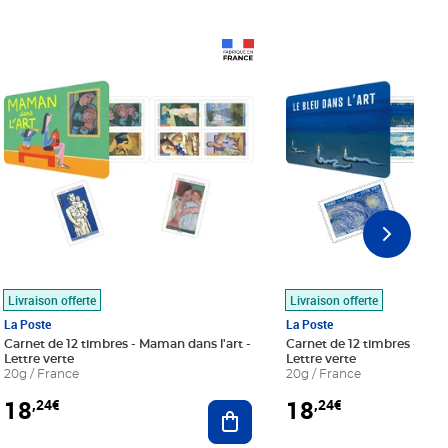
Prix 18,24€
Prix 18,24€
Livraison offerte
Livraison offerte
La Poste
La Poste
Carnet de 12 timbres - Maman dans l'art -
Carnet de 12 timbres - Le bl
Lettre verte
Lettre verte
20g / France
20g / France
18
18
,24€
,24€
r au panier
Ajouter au panier