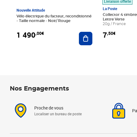
Livraison offerte
La Poste
Nouvelle Attitude
Collector 4 timbres
Vélo électrique du facteur, reconditionné
Lettre Verte
- Taille normale - Noir/ Rouge
20g / France
1 490
7
,00€
,50€
Ajouter au panier
Nos Engagements
Proche de vous
Pa
Localiser un bureau de poste