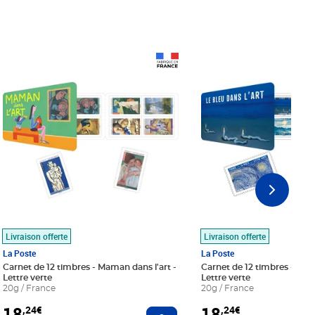
Prix 18,24€
Prix 18,24€
Livraison offerte
Livraison offerte
La Poste
La Poste
Carnet de 12 timbres - Maman dans l'art -
Carnet de 12 timbres - Le bl
Lettre verte
Lettre verte
20g / France
20g / France
18
18
,24€
,24€
r au panier
Ajouter au panier