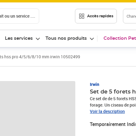
t ou un service ....
Chang
Accès rapides
Les services
Tous nos produits
Collection Pet
rets hss pro 4/5/6/8/10 mm irwin 10502499
Irwin
Set de 5 forets 
Ce set de de 5 forets HS
forage. Un ciseau de poi
revêtement en oxyde noir 
Voir la description
comprend 5 pièces dans
Temporairement Indi
Diamètre: 4 mm, 5 mm, 
revêtement d'oxyde noir E