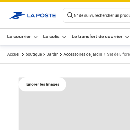
ontenu de la page
N° de suivi, rechercher un produi
Le courrier
Le colis
Le transfert de courrier
Accueil
boutique
Jardin
Accessoires de jardin
Set de 5 fo
Ignorer les images