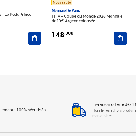
Nouveauté
Monnaie De Paris
 - Le Petit Prince -
FIFA – Coupe du Monde 2026 Monnaie
de 10€ Argent colorisée
148
,00€
Ajouter au panier
Ajoute
Livraison offerte dès 2
iements 100% sécurisés
Hors livres et hors produit
marketplace