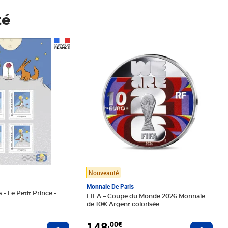
té
Prix 148,00€
Nouveauté
Monnaie De Paris
 - Le Petit Prince -
FIFA – Coupe du Monde 2026 Monnaie
de 10€ Argent colorisée
148
,00€
Ajouter au panier
Ajoute