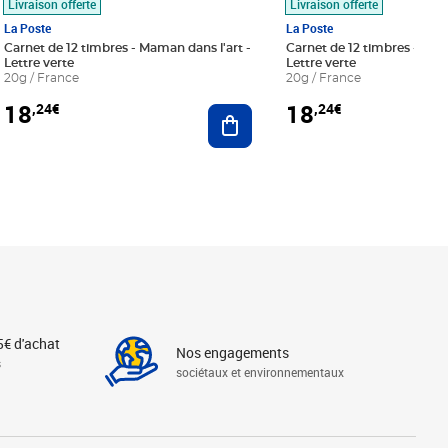
Livraison offerte
Livraison offerte
La Poste
La Poste
Carnet de 12 timbres - Maman dans l'art -
Carnet de 12 timbres - Le bl
Lettre verte
Lettre verte
20g / France
20g / France
18
18
,24€
,24€
r au panier
Ajouter au panier
5€ d'achat
Nos engagements
s
sociétaux et environnementaux
Linkedin
Instagram
X
Tiktok
Facebook
Youtube
Threads