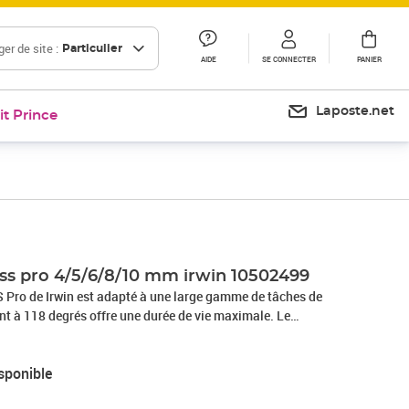
er de site :
Particulier
AIDE
SE CONNECTER
PANIER
Laposte.net
it Prince
hss pro 4/5/6/8/10 mm irwin 10502499
S Pro de Irwin est adapté à une large gamme de tâches de
nt à 118 degrés offre une durée de vie maximale. Le
résiste à la rouille et à la corrosion. Ce set de foret HSS Pro
 les diamètres suivants: 4 mm, 5 mm, 6 mm, 8 mm et 10 mm.
sponible
6 mm, 8 mm et 10 mm 118 degrés de point du ciseau Avec un
st résistant à la rouille et à la corrosion