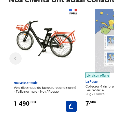
Nos clients ont aussi consul
Prix 1 490,00€
Prix 7,50€
Livraison offerte
La Poste
Nouvelle Attitude
Collector 4 timbres
Vélo électrique du facteur, reconditionné
Lettre Verte
- Taille normale - Noir/ Rouge
20g / France
1 490
7
,00€
,50€
Ajouter au panier