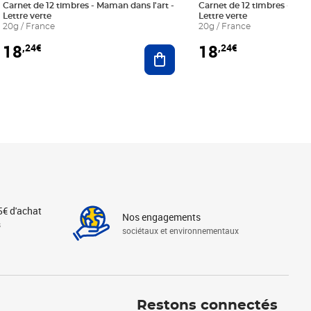
Carnet de 12 timbres - Maman dans l'art -
Carnet de 12 timbres - Le bl
Lettre verte
Lettre verte
20g / France
20g / France
18
18
,24€
,24€
r au panier
Ajouter au panier
5€ d'achat
Nos engagements
s
sociétaux et environnementaux
Linkedin
Instagram
X
Tiktok
Facebook
Youtube
Threads
Restons connectés