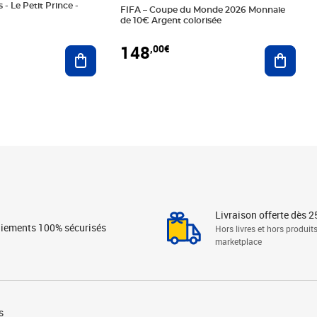
 - Le Petit Prince -
FIFA – Coupe du Monde 2026 Monnaie
de 10€ Argent colorisée
148
,00€
Ajouter au panier
Ajoute
Livraison offerte dès 2
iements 100% sécurisés
Hors livres et hors produit
marketplace
s