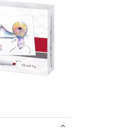
est adaptée pour colorer
des lignes de largeur di
particulièrement flexibl
pression, il reprend sa f
haute qualité associé à 
PRO de glisser de manièr
d’obtenir des résultats 
disponible dans 107 coul
des couleurs intenses et
permet d’obtenir profond
intensifiées. L’ABT PRO 
en couleurs, par exemple
esquisses et dessins de 
encore. Remarque: entrep
capuchons.Découvrez les
avec des marqueurs à ba
PRO