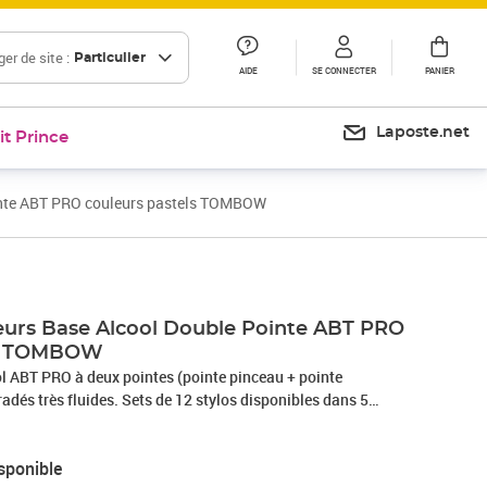
er de site :
Particulier
AIDE
SE CONNECTER
PANIER
Laposte.net
it Prince
inte ABT PRO couleurs pastels TOMBOW
eurs Base Alcool Double Pointe ABT PRO
ls TOMBOW
l ABT PRO à deux pointes (pointe pinceau + pointe
adés très fluides. Sets de 12 stylos disponibles dans 5
PRO est un marqueur extrêmement fin à base d’alcool. Il a un
ince pour une prise en main confortable. Il dispose de deux
sponible
autée large et une pointe brosse flexible. La pointe biseautée