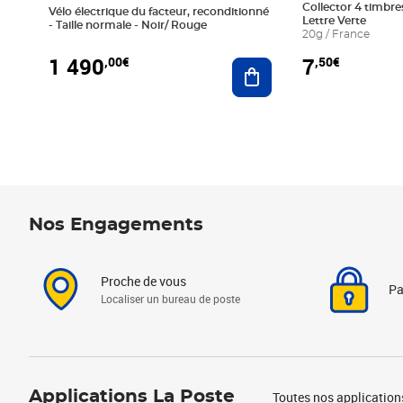
Collector 4 timbres
Vélo électrique du facteur, reconditionné
Lettre Verte
- Taille normale - Noir/ Rouge
20g / France
1 490
7
,00€
,50€
Ajouter au panier
Nos Engagements
Proche de vous
Pa
Localiser un bureau de poste
Applications La Poste
Toutes nos application