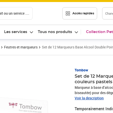
t ou un service ....
Chang
Accès rapides
Les services
Tous nos produits
Collection Pet
Feutres et marqueurs
Set de 12 Marqueurs Base Alcool Double Po
Tombow
Set de 12 Marqu
couleurs paste
Marqueur à base d’alcoo
biseautée) pour des dégr
différents thèmes L’ABT 
Voir la description
corps particulièrement m
Temporairement Indi
pointes: une pointe bise