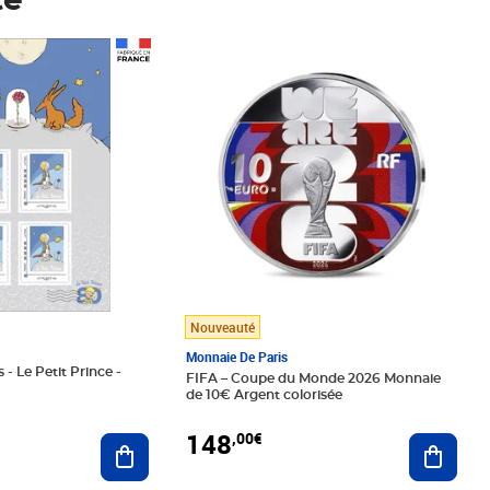
té
Prix 148,00€
Nouveauté
Monnaie De Paris
 - Le Petit Prince -
FIFA – Coupe du Monde 2026 Monnaie
de 10€ Argent colorisée
148
,00€
Ajouter au panier
Ajoute