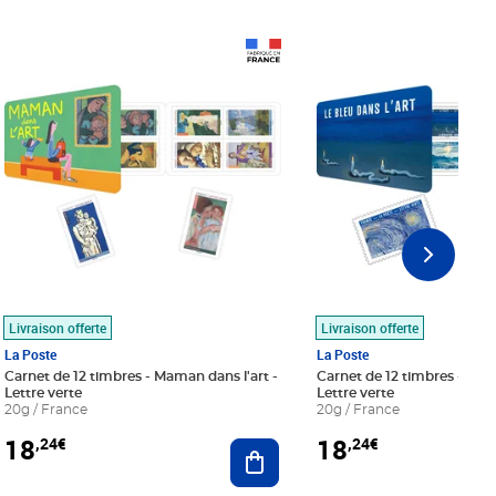
Prix 18,24€
Prix 18,24€
Livraison offerte
Livraison offerte
La Poste
La Poste
Carnet de 12 timbres - Maman dans l'art -
Carnet de 12 timbres - Le bl
Lettre verte
Lettre verte
20g / France
20g / France
18
18
,24€
,24€
r au panier
Ajouter au panier