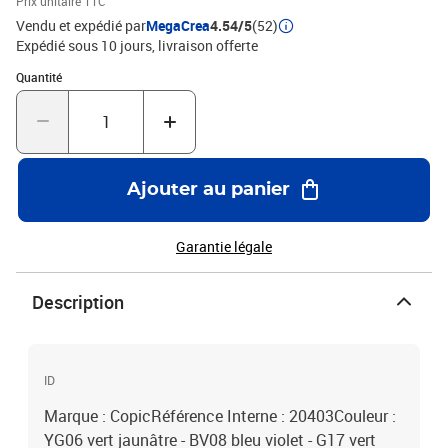
Prix unitaire TTC
Vendu et expédié par
MegaCrea
4.54/5
(52)
Expédié sous 10 jours
livraison offerte
Quantité : 1
Quantité
Ajouter au panier
Garantie légale
Description
ID
Marque : CopicRéférence Interne : 20403Couleur :
YG06 vert jaunâtre - BV08 bleu violet - G17 vert