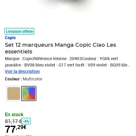
Livraison offerte
Copic
Set 12 marqueurs Manga Copic Ciao Les
essentiels
Marque : CopicRéférence Interne : 20403Couleur : YG06 vert
jaunâtre - BV08 bleu violet - G17 vert forêt - V09 violet - BG09 bleu
vert - RV04 rose shock - B29 burnt umber - R29 cramoisi - E29
Voir la description
burnt umber - YR07 orange cadmium - 100 noir - Y06
Couleur :
Multicolor
jauneConditionnement : 12 piècesExpédié de France par notre
entrepot Lyonnais
En stock
81,17 €
-4%
77
,29€