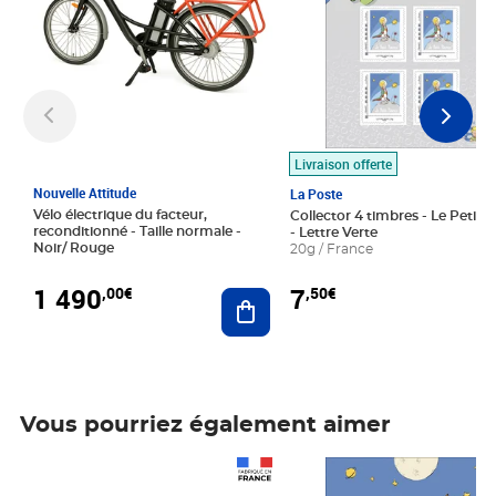
Livraison offerte
Nouvelle Attitude
La Poste
Vélo électrique du facteur,
Collector 4 timbres - Le Petit P
reconditionné - Taille normale -
- Lettre Verte
Noir/ Rouge
20g / France
1 490
7
,00€
,50€
Ajouter au panier
Vous pourriez également aimer
Prix 1 490,00€
Prix 7,50€