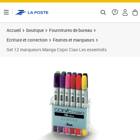
ontenu de la page
Accueil
boutique
Fournitures de bureau
Ecriture et correction
Feutres et marqueurs
Set 12 marqueurs Manga Copic Ciao Les essentiels
Prix barré 81,17 €
Prix 77,29€