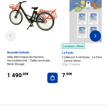
Livraison offerte
Nouvelle Attitude
La Poste
Vélo électrique du facteur,
Collector 4 timbres - Le Petit P
reconditionné - Taille normale -
- Lettre Verte
Noir/ Rouge
20g / France
1 490
7
,00€
,50€
Ajouter au panier