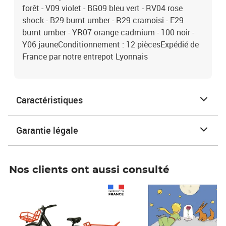
forêt - V09 violet - BG09 bleu vert - RV04 rose
shock - B29 burnt umber - R29 cramoisi - E29
burnt umber - YR07 orange cadmium - 100 noir -
Y06 jauneConditionnement : 12 piècesExpédié de
France par notre entrepot Lyonnais
Caractéristiques
Garantie légale
Nos clients ont aussi consulté
Prix 1 490,00€
Prix 7,50€