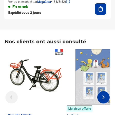
Vendu et expédié par
MegaCrea
4.54/5
(52)
Ajouter
En stock
Expédié sous 2 jours
Nos clients ont aussi consulté
Prix 1 490,00€
Prix 7,50€
Livraison offerte
Nouvelle Attitude