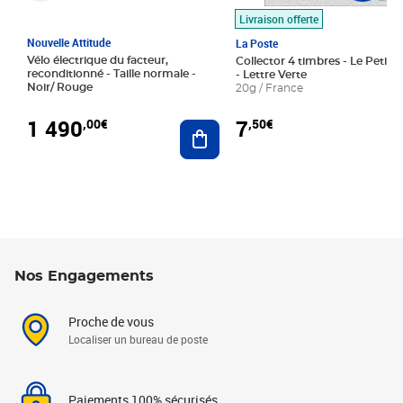
Livraison offerte
Nouvelle Attitude
La Poste
Vélo électrique du facteur,
Collector 4 timbres - Le Petit P
reconditionné - Taille normale -
- Lettre Verte
Noir/ Rouge
20g / France
1 490
7
,00€
,50€
Ajouter au panier
Nos Engagements
Proche de vous
Localiser un bureau de poste
Paiements 100% sécurisés