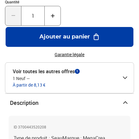
Quantité : 1
Quantité
Ajouter au panier
Garantie légale
Voir toutes les autres offres
1
1 Neuf
—
À partir de 8,13 €
Description
ID 3700443520208
Type de produit : SeauMarque : MegaCrea