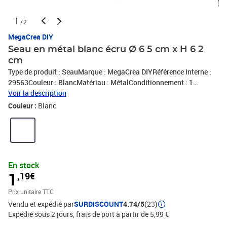
1
/2
MegaCrea DIY
Seau en métal blanc écru Ø 6 5 cm x H 6 2
cm
Type de produit : SeauMarque : MegaCrea DIYRéférence Interne :
29563Couleur : BlancMatériau : MétalConditionnement : 1
pièceLongueur : 6,2 cm
Voir la description
Couleur :
Blanc
En stock
1
,19€
Prix unitaire TTC
Vendu et expédié par
SURDISCOUNT
4.74/5
(23)
Expédié sous 2 jours, frais de port à partir de 5,99 €