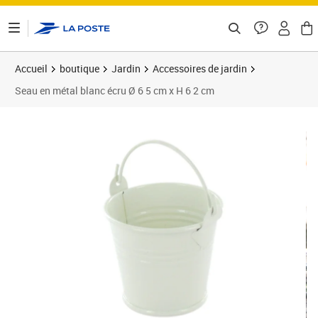
ontenu de la page
Accueil
boutique
Jardin
Accessoires de jardin
Seau en métal blanc écru Ø 6 5 cm x H 6 2 cm
Prix 1,19€
Prix 8