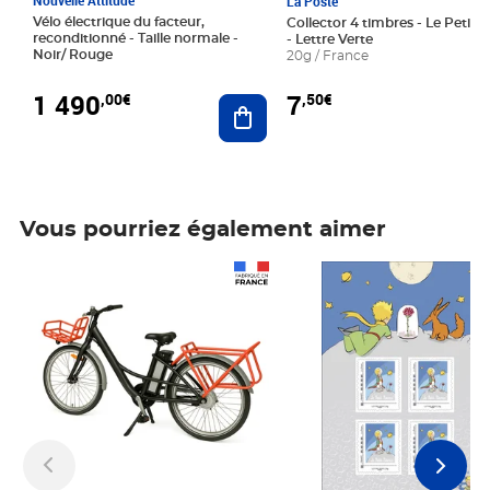
La Poste
Vélo électrique du facteur,
Collector 4 timbres - Le Petit P
reconditionné - Taille normale -
- Lettre Verte
Noir/ Rouge
20g / France
1 490
7
,00€
,50€
Ajouter au panier
Vous pourriez également aimer
Prix 1 490,00€
Prix 7,50€