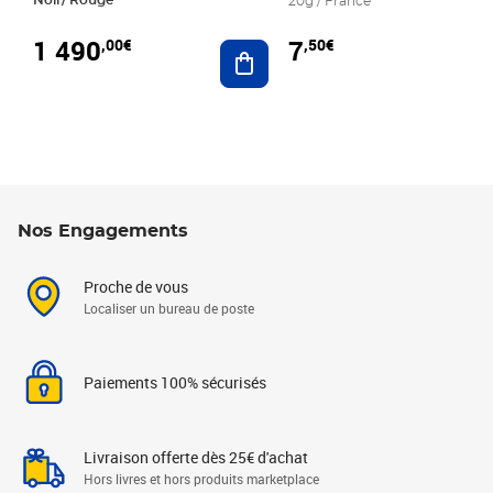
20g / France
1 490
7
,00€
,50€
Ajouter au panier
Nos Engagements
Proche de vous
Localiser un bureau de poste
Paiements 100% sécurisés
Livraison offerte dès 25€ d'achat
Hors livres et hors produits marketplace