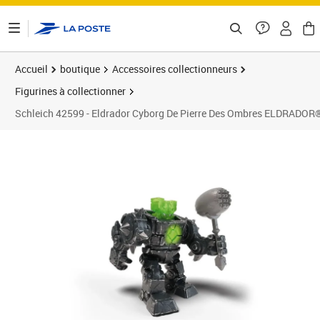
ontenu de la page
Accueil
boutique
Accessoires collectionneurs
Figurines à collectionner
Schleich 42599 - Eldrador Cyborg De Pierre Des Ombres ELDRADOR®
Prix barré 14,99 €
Prix 12,95€
Prix b
Prix 3