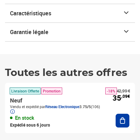
Caractéristiques
Garantie légale
Toutes les autres offres
42,99 €
Livraison Offerte
Promotion
-18%
35
,09€
Neuf
Vendu et expédié par
Réseau Electronique
3.75/5
(106)
Ajouter
En stock
Expédié sous 6 jours