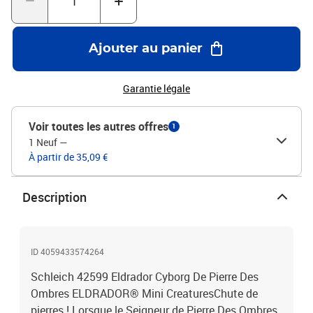
figurineDimensions - 13,5 x 10,5 x 19 cmÀ partir de 7 ans
Ajouter au panier
Garantie légale
Voir toutes les autres offres
1
1 Neuf
—
À partir de 35,09 €
Description
ID 4059433574264
Schleich 42599 Eldrador Cyborg De Pierre Des
Ombres ELDRADOR® Mini CreaturesChute de
pierres ! Lorsque le Seigneur de Pierre Des Ombres