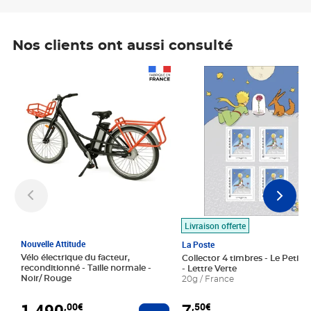
Nos clients ont aussi consulté
Prix 1 490,00€
Prix 7,50€
Livraison offerte
Nouvelle Attitude
La Poste
Vélo électrique du facteur,
Collector 4 timbres - Le Petit P
reconditionné - Taille normale -
- Lettre Verte
Noir/ Rouge
20g / France
1 490
7
,00€
,50€
Ajouter au panier