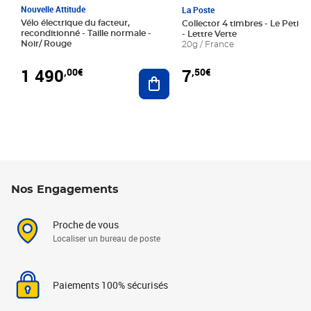
Nouvelle Attitude
La Poste
Vélo électrique du facteur,
Collector 4 timbres - Le Petit P
reconditionné - Taille normale -
- Lettre Verte
Noir/ Rouge
20g / France
1 490
7
,00€
,50€
Ajouter au panier
Nos Engagements
Proche de vous
Localiser un bureau de poste
Paiements 100% sécurisés