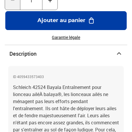
ailées.Contenu: 1x balançoire, 1x anneau, 2x podium, 1x
décoration pour anneau, 2x bébé lion, 1x clip, 1x ours en peluche
Dimensions18 x 7 x 14 cm (L x P x H) À partir de ans
Ajouter au panier
Garantie légale
Description
ID 4059433573403
Schleich 42524 Bayala Entraînement pour
lionceau ailéÀ balaya®, les lionceaux ailés ne
ménagent pas leurs efforts pendant
l'entraînement. Ils ont hâte de déployer leurs ailes
et de fendre majestueusement l'air. Leurs ailes
n'étant pas encore assez grandes, ils commencent
par s'entraîner au sol de façon ludique. Pour cela,