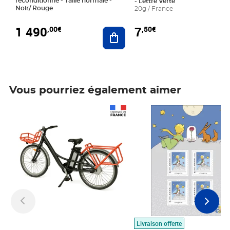
reconditionné - Taille normale -
- Lettre Verte
Noir/ Rouge
20g / France
1 490
7
,00€
,50€
Ajouter au panier
Vous pourriez également aimer
Prix 1 490,00€
Prix 7,50€
Livraison offerte