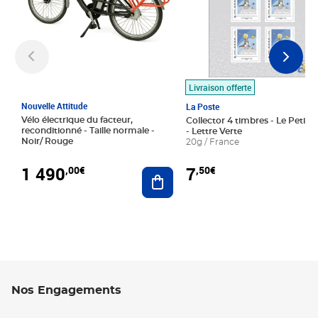
Livraison offerte
Nouvelle Attitude
La Poste
Vélo électrique du facteur,
Collector 4 timbres - Le Petit P
reconditionné - Taille normale -
- Lettre Verte
Noir/ Rouge
20g / France
1 490
7
,00€
,50€
Ajouter au panier
Nos Engagements