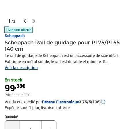
1
/2
Livraison offerte
Scheppach
Scheppach Rail de guidage pour PL75/PL55
140 cm
Le rail de guidage de Scheppach est un accessoire de scie idéal.
Fabriqué en métal solide, le rail est durable et robuste. Sa
longueur de 140 cm offre un espace de travail adapté aux scies. Ce
Voir la description
rail de guidage est une combinaison parfaite pour les scies
En stock
plongeantes PL75 et PL55. Couleur : argenté et bleu Matériau :
99
,38€
métal et plastique Longueur : 140 m Convient aux scies
plongeantes PL75 et PL55
Prix unitaire TTC
Vendu et expédié par
Réseau Electronique
3.75/5
(106)
Expédié sous 1 jour
livraison offerte
Quantité : 1
Quantité