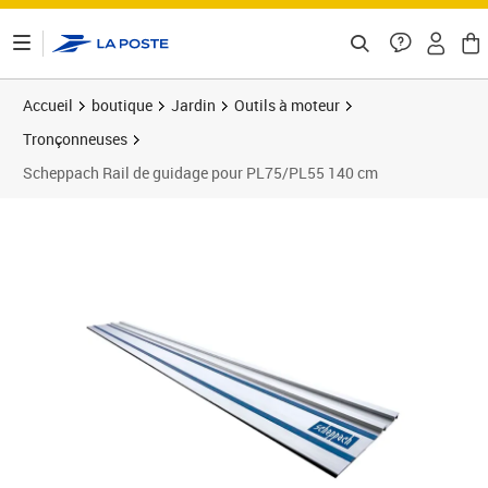
ontenu de la page
Accueil
boutique
Jardin
Outils à moteur
Tronçonneuses
Scheppach Rail de guidage pour PL75/PL55 140 cm
Prix 99,38€