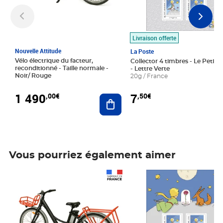
Livraison offerte
Nouvelle Attitude
La Poste
Vélo électrique du facteur,
Collector 4 timbres - Le Petit P
reconditionné - Taille normale -
- Lettre Verte
Noir/ Rouge
20g / France
1 490
7
,00€
,50€
Ajouter au panier
Vous pourriez également aimer
Prix 1 490,00€
Prix 7,50€