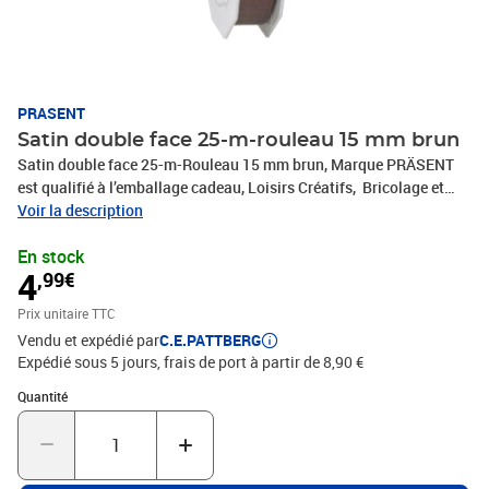
PRASENT
Satin double face 25-m-rouleau 15 mm brun
Satin double face 25-m-Rouleau 15 mm brun, Marque PRÄSENT
est qualifié à l’emballage cadeau, Loisirs Créatifs, Bricolage et
tous vos projets DIY. Le ruban décoratif est produit en Allemagne
Voir la description
et le bobine consiste en 100 % matériaux recyclés. Le ruban
En stock
cadeau est parfait pour les différents thèmes de commerces et
4
,99€
occasions, comme Noël, anniversaire, mariage, Saint-Valentin ou
Pâques. Laissez-vous inspirer de la diversité de produits de
Prix unitaire TTC
C.E.PATTBERG et constatez par vous-même les nombreux
Vendu et expédié par
C.E.PATTBERG
avantages de la qualité fabriqué en Allemagne.
Expédié sous 5 jours, frais de port à partir de 8,90 €
Quantité : 1
Quantité