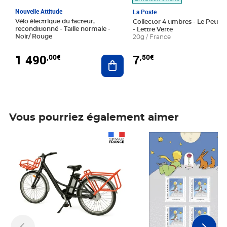
Nouvelle Attitude
La Poste
Vélo électrique du facteur,
Collector 4 timbres - Le Petit P
reconditionné - Taille normale -
- Lettre Verte
Noir/ Rouge
20g / France
1 490
7
,00€
,50€
Ajouter au panier
Vous pourriez également aimer
Prix 1 490,00€
Prix 7,50€