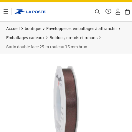
ontenu de la page
Accueil
boutique
Enveloppes et emballages à affranchir
Emballages cadeaux
Bolducs, nœuds et rubans
Satin double face 25-m-rouleau 15 mm brun
Prix 4,99€