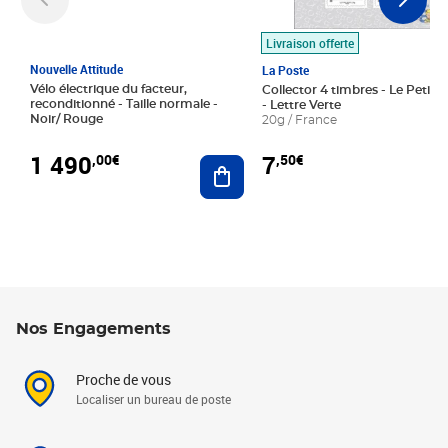
Livraison offerte
Nouvelle Attitude
La Poste
Vélo électrique du facteur,
Collector 4 timbres - Le Petit P
reconditionné - Taille normale -
- Lettre Verte
Noir/ Rouge
20g / France
1 490
7
,00€
,50€
Ajouter au panier
Nos Engagements
Proche de vous
Localiser un bureau de poste