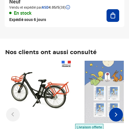
Neuf
Vendu et expédié par
ASD
4.05/5
(38)
Ajouter
En stock
Expédié sous 6 jours
Nos clients ont aussi consulté
Prix 1 490,00€
Prix 7,50€
Livraison offerte