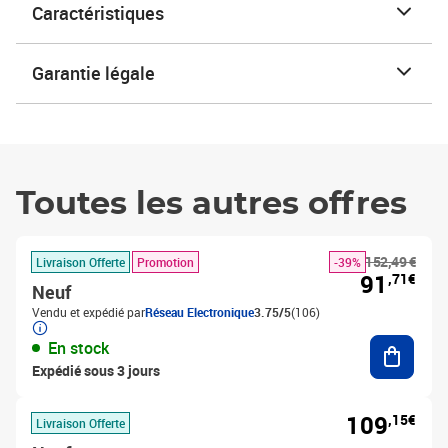
Caractéristiques
Garantie légale
Toutes les autres offres
152,49 €
Livraison Offerte
Promotion
-39%
91
,71€
Neuf
Vendu et expédié par
Réseau Electronique
3.75/5
(106)
Ajouter
En stock
Expédié sous 3 jours
109
,15€
Livraison Offerte