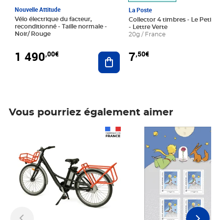
Nouvelle Attitude
La Poste
Vélo électrique du facteur,
Collector 4 timbres - Le Petit P
reconditionné - Taille normale -
- Lettre Verte
Noir/ Rouge
20g / France
1 490
7
,00€
,50€
Ajouter au panier
Vous pourriez également aimer
Prix 1 490,00€
Prix 7,50€