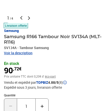
1
/4
Livraison offerte
Samsung
Samsung R166 Tambour Noir SV134A (MLT-
R116)
SV134A - Tambour Samsung
Voir la description
En stock
90
,72€
Prix unitaire TTC
dont 0,20€ d'
éco-part
Vendu et expédié par
TOPBIZ
4.88/5
(8)
Expédié sous 3 jours
livraison offerte
Quantité : 1
Quantité