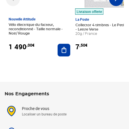
Livraison offerte
Nouvelle Attitude
La Poste
Vélo électrique du facteur,
Collector 4 timbres - Le Petit P
reconditionné - Taille normale -
- Lettre Verte
Noir/ Rouge
20g / France
1 490
7
,00€
,50€
Ajouter au panier
Nos Engagements
Proche de vous
Localiser un bureau de poste