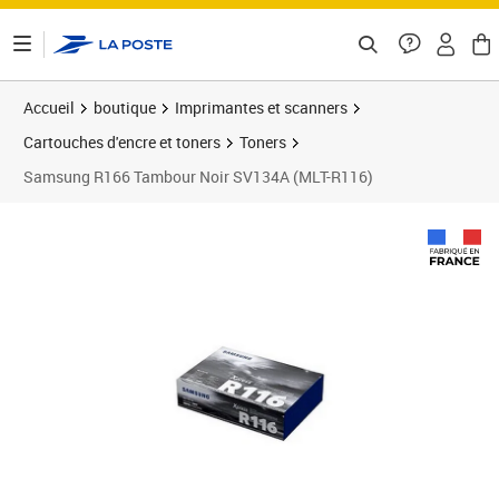
ontenu de la page
Accueil
boutique
Imprimantes et scanners
Cartouches d'encre et toners
Toners
Samsung R166 Tambour Noir SV134A (MLT-R116)
Prix 90,72€
Prix b
Prix 9
Prix 1