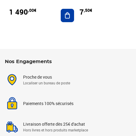
1 490
7
,00€
,50€
Ajouter au panier
Nos Engagements
Proche de vous
Localiser un bureau de poste
Paiements 100% sécurisés
Livraison offerte dès 25€ d'achat
Hors livres et hors produits marketplace