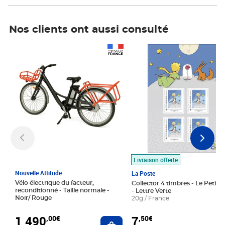
Nos clients ont aussi consulté
Prix 1 490,00€
Prix 7,50€
Livraison offerte
Nouvelle Attitude
La Poste
Vélo électrique du facteur,
Collector 4 timbres - Le Petit P
reconditionné - Taille normale -
- Lettre Verte
Noir/ Rouge
20g / France
1 490
7
,00€
,50€
Ajouter au panier