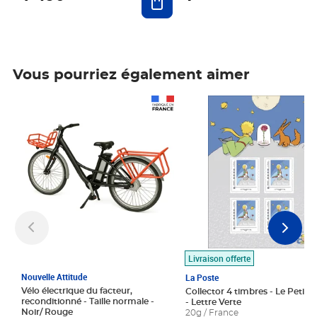
Vous pourriez également aimer
Prix 1 490,00€
Prix 7,50€
Livraison offerte
Nouvelle Attitude
La Poste
Vélo électrique du facteur,
Collector 4 timbres - Le Petit P
reconditionné - Taille normale -
- Lettre Verte
Noir/ Rouge
20g / France