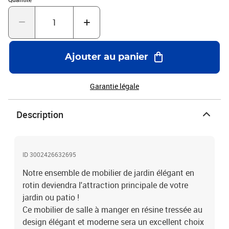
housses amovibles et lavables sont équipées de fermetures éclair.
La livraison comprend 1 table, 2 chaises, 2 tabourets et 6
coussins. Remarque : Nous recommandons de couvrir l'ensemble
pendant la pluie, la neige et le gel.Couleur de la résine tressée :
NoirCouleur du coussin : blanc casséMatériau : structure en acier
Ajouter au panier
+ résine tressée + dessus de table en bois d'acacia avec une
finition en huile naturelleMatériau du coussin : housse en
polyester avec rembourrage en mousseDimensions de la table :
Garantie légale
123 x 60 x 74 cm (L x l x H)Dimensions de la chaise : 52 x 56 x 85
cm (l x P x H)Profondeur du siège : 40 cmLargeur du siège : 46,5
Description
cmHauteur du siège à partir du sol : 44 cmHauteur des accoudoirs
à partir du sol : 67 cmDimensions du tabouret : 41 x 41 x 35 cm (l x
P x H)Épaisseur du coussin : 5 cmHousses de coussins
amoviblesLa livraison comprend : 1 x table2 x chaise2 x tabouret6
ID 3002426632695
x coussin
Notre ensemble de mobilier de jardin élégant en
rotin deviendra l'attraction principale de votre
jardin ou patio !
Ce mobilier de salle à manger en résine tressée au
design élégant et moderne sera un excellent choix