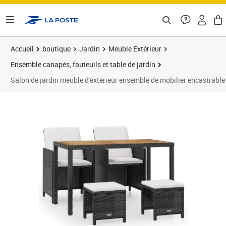
ontenu de la page
Accueil
boutique
Jardin
Meuble Extérieur
Ensemble canapés, fauteuils et table de jardin
Salon de jardin meuble d'extérieur ensemble de mobilier encastrable 
Prix barré 476,95 €
Prix 382,95€