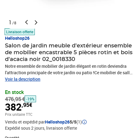
1
/8
Livraison offerte
Helloshop26
Salon de jardin meuble d'extérieur ensemble
de mobilier encastrable 5 pièces rotin et bois
d'acacia noir 02_0018330
Notre ensemble de mobilier de jardin élégant en rotin deviendra
l'attraction principale de votre jardin ou patio !Ce mobilier de salle
à manger en résine tressée au design élégant et moderne sera un
Voir la description
excellent choix pour manger en plein air ou vous détendre dans le
En stock
jardin. Les cadres en acier laqué rendent la table, les chaises et les
476,95 €
tabourets solides et robustes et grâce à leur construction légère,
-19%
382
,95€
tous les éléments sont faciles à déplacer. Grâce à la résine tressée
résistante aux intempéries et à l'eau, le mobilier de salle à manger
Prix unitaire TTC
est facile à entretenir. Le dessus de table en bois d’acacia dur avec
Vendu et expédié par
Helloshop26
5/5
(1)
une finition en huile naturelle est facile à nettoyer avec un chiffon
Expédié sous 2 jours
livraison offerte
humide. Le siège épais, doux et rembourré, et les coussins de
Quantité : 1
dossier sont très confortables et faits en polyester hydrofuge. Les
Quantité