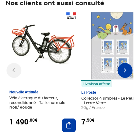
Nos clients ont aussi consulté
Prix 1 490,00€
Prix 7,50€
Livraison offerte
Nouvelle Attitude
La Poste
Vélo électrique du facteur,
Collector 4 timbres - Le Petit P
reconditionné - Taille normale -
- Lettre Verte
Noir/ Rouge
20g / France
1 490
7
,00€
,50€
Ajouter au panier