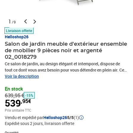
1
/9
Livraison offerte
Helloshop26
Salon de jardin meuble d'extérieur ensemble
de mobilier 9 pièces noir et argenté
02_0018279
Ce salon de jardin, au design élégant et intemporel, dispose de
tout ce dont vous avez besoin pour vous détendre en plein air. Cet
ensemble de mobilier d’extérieur est composé de cadres en
Voir la description
aluminium, ce qui le rend léger et facile à transporter. Les sièges
En stock
sont confortables avec du textilène respirant. Grâce au dossier
639,95 €
réglable à 7 positions, vous pouvez toujours trouver la position la
-15%
539
,95€
plus confortable. Les repose-pieds sont parfaits pour poser vos
pieds et servent également de sièges supplémentaires pour les
Prix unitaire TTC
enfants. Lorsqu'elle n'est pas utilisée, chaque pièce peut être
Vendu et expédié par
Helloshop26
5/5
(1)
facilement repliée pour gagner de la place. Remarque : afin de
Expédié sous 2 jours
livraison offerte
prolonger la durée de vie de vos meubles d'extérieur, nous vous
Quantité : 1
recommandons de les nettoyer régulièrement et de ne pas les
Quantité