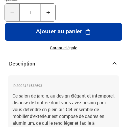
laisser à l'extérieur sans protection inutilement.Nettoyage : utiliser
une solution savonneuse douceStockage : si possible, stockez
dans un endroit frais et sec à l'intérieur. Si le produit est stocké à
l'extérieur, protégez-le avec une housse imperméable. Essuyez et
séchez l'excès d'eau ou de neige des surfaces planes après la pluie
Ajouter au panier
ou une chute de neige. Permettez une circulation d'air suffisante
afin d'éviter les dommages liés à l'humidité.Couleur : noir et
argentéMatériau : aluminium, textilèneDimensions de la chaise
Garantie légale
longue : 178 x 61,5 x 60 cm (L x l x H)Dimensions du repose-
pied/de la table : 50 x 41 x 38 cm (l x P x H)Dimensions de la
Description
chaise : 54 x 73 x 107 cm (l x P x H)Design pliableDossier de chaise
réglable en 7 positionsL'assemblage est requisLa livraison
contient :6 x chaise1 x chaise longue2 x repose-pied/table
ID 3002421532693
Ce salon de jardin, au design élégant et intemporel,
dispose de tout ce dont vous avez besoin pour
vous détendre en plein air. Cet ensemble de
mobilier d’extérieur est composé de cadres en
aluminium, ce qui le rend léger et facile à