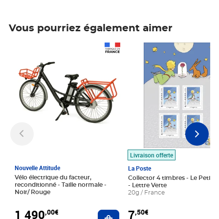
Vous pourriez également aimer
Prix 1 490,00€
Prix 7,50€
Livraison offerte
Nouvelle Attitude
La Poste
Vélo électrique du facteur,
Collector 4 timbres - Le Petit P
reconditionné - Taille normale -
- Lettre Verte
Noir/ Rouge
20g / France
1 490
7
,00€
,50€
Ajouter au panier