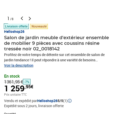
1
/8
Livraison offerte
Nouveauté
Helloshop26
Salon de jardin meuble d'extérieur ensemble
de mobilier 9 pièces avec coussins résine
tressée noir 02_0018142
Profitez de votre temps de détente sur cet ensemble de salon de
jardin tendance ! Il peut répondre à une variété de besoins
différents. Cadre robuste : cet ensemble de meubles de patio est
Voir la description
doté d'un cadre solide en acier enduit de poudre et de pieds en
En stock
plastique chromé, ce qui est très durable.Matériau haut de gamme
1361,95 €
: l'ensemble de canapés de jardin est conçu avec de la résine
-7%
1 259
,95€
tressée résistante à l'eau, ce qui le rend facile à nettoyer, résistant
à l'usure et adapté à une utilisation quotidienne à
Prix unitaire TTC
l'extérieur.Design modulaire : la conception modulaire permet de
Vendu et expédié par
Helloshop26
5/5
(1)
placer l'ensemble dans n'importe quelle disposition ou de le
Expédié sous 2 jours
livraison offerte
combiner avec d'autres segments modulaires pour répondre à vos
Quantité : 1
besoins.Confort d'assise accru : les coussins et les oreillers bien
Quantité