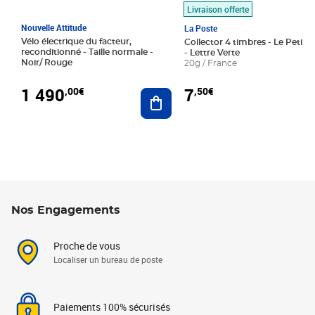
Livraison offerte
Nouvelle Attitude
La Poste
Vélo électrique du facteur,
Collector 4 timbres - Le Petit P
reconditionné - Taille normale -
- Lettre Verte
Noir/ Rouge
20g / France
1 490
7
,00€
,50€
Ajouter au panier
Nos Engagements
Proche de vous
Localiser un bureau de poste
Paiements 100% sécurisés