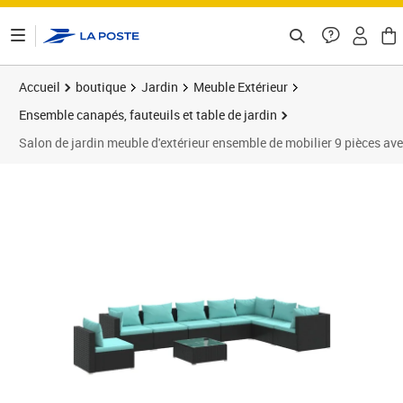
ontenu de la page
Accueil
boutique
Jardin
Meuble Extérieur
Ensemble canapés, fauteuils et table de jardin
Salon de jardin meuble d'extérieur ensemble de mobilier 9 pièces av
Prix barré 1361,95 €
Prix 1 259,95€