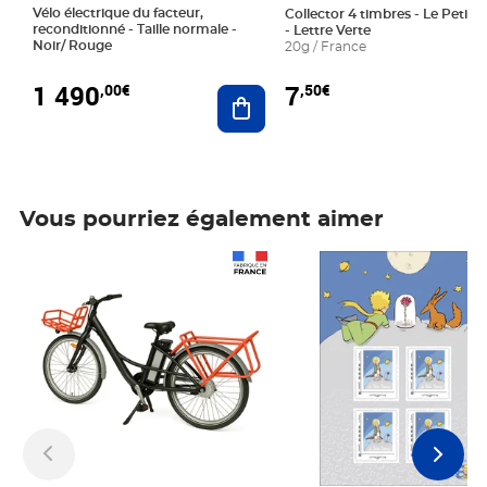
Vélo électrique du facteur,
Collector 4 timbres - Le Petit P
reconditionné - Taille normale -
- Lettre Verte
Noir/ Rouge
20g / France
1 490
7
,00€
,50€
Ajouter au panier
Vous pourriez également aimer
Prix 1 490,00€
Prix 7,50€