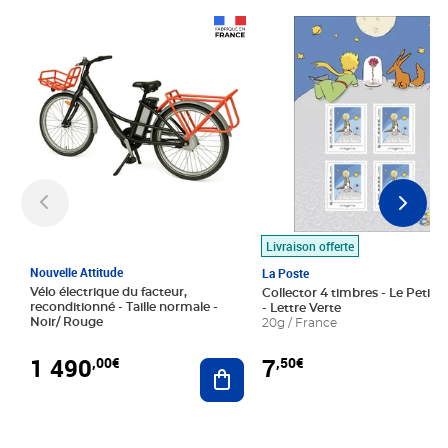
Prix 1 490,00€
Prix 7,50€
Livraison offerte
Nouvelle Attitude
La Poste
Vélo électrique du facteur,
Collector 4 timbres - Le Petit P
reconditionné - Taille normale -
- Lettre Verte
Noir/ Rouge
20g / France
1 490
7
,00€
,50€
Ajouter au panier