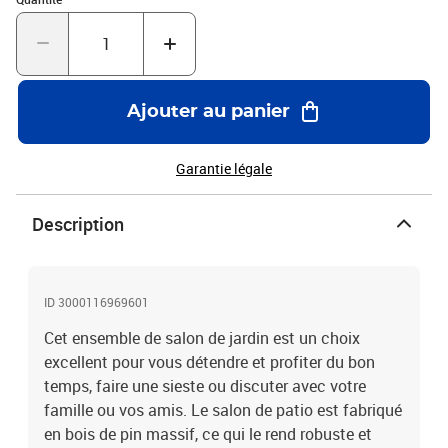
housse imperméable. Essuyez et séchez l'excès d'eau ou de neige
des surfaces planes après la pluie ou une chute de neige.
Permettez une circulation d'air suffisante afin d'éviter les
dommages liés à l'humidité.Couleur du coussin : CrèmeMatériau :
bois de pin solide, tissu (100 % polyester)Dimensions du canapé
Ajouter au panier
d'angle : 63,5 x 63,5 x 62,5 cm (l x P x H)Dimensions du canapé
central : 63,5 x 63,5 x 62,5 cm (l x P x H)Dimensions du repose-pied
: 63,5 x 63,5 x 28,5 cm (l x P x H)Dimensions du coussin de siège :
Garantie légale
60 x 60 x 5 cm (L x l x é)Dimensions du coussin de dossier : 60 x 32
x 5 cm (L x l x é)L'assemblage est requisLa livraison contient :3 x
Description
canapé d'angle4 x canapé central2 x repose-pied9 x coussin de
siège10 x coussin de dossier
ID 3000116969601
Cet ensemble de salon de jardin est un choix
excellent pour vous détendre et profiter du bon
temps, faire une sieste ou discuter avec votre
famille ou vos amis. Le salon de patio est fabriqué
en bois de pin massif, ce qui le rend robuste et