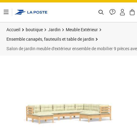
ontenu de la page
Accueil
boutique
Jardin
Meuble Extérieur
Ensemble canapés, fauteuils et table de jardin
Salon de jardin meuble d'extérieur ensemble de mobilier 9 pièces a
Prix barré 1232,95 €
Prix 1 055,95€