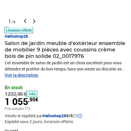
1
/6
Livraison offerte
Helloshop26
Salon de jardin meuble d'extérieur ensemble
de mobilier 9 pièces avec coussins crème
bois de pin solide 02_0017976
Cet ensemble de salon de jardin est un choix excellent pour vous
détendre et profiter du bon temps, faire une sieste ou discuter avec
votre famille ou vos amis. Le salon de patio est fabriqué en bois de
Voir la description
pin massif, ce qui le rend robuste et stable. Les coussins ajoutent
En stock
un confort supplémentaire. Vous pouvez le combiner avec d’autres
1232,95 €
segments modulaires pour créer vos propres configurations de
-14%
1 055
,95€
salon de jardin !Remarque: Afin de prolonger la durée de vie de vos
meubles d'extérieur, nous vous recommandons de les nettoyer
Prix unitaire TTC
régulièrement et de ne pas les laisser à l'extérieur sans protection
Vendu et expédié par
Helloshop26
5/5
(1)
inutilement.Nettoyage: Utiliser une solution savonneuse
Expédié sous 2 jours
livraison offerte
douceStockage: Si possible, stockez dans un endroit frais et sec à
Quantité : 1
l'intérieur. Si le produit est stocké à l'extérieur, protégez-le avec une
Quantité