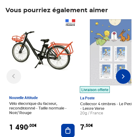
Vous pourriez également aimer
Prix 1 490,00€
Prix 7,50€
Livraison offerte
Nouvelle Attitude
La Poste
Vélo électrique du facteur,
Collector 4 timbres - Le Petit P
reconditionné - Taille normale -
- Lettre Verte
Noir/ Rouge
20g / France
1 490
7
,00€
,50€
Ajouter au panier