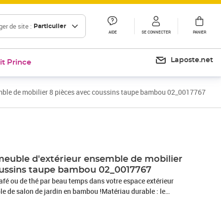
er de site :
Particulier
AIDE
SE CONNECTER
PANIER
Laposte.net
it Prince
emble de mobilier 8 pièces avec coussins taupe bambou 02_0017767
 meuble d'extérieur ensemble de mobilier
oussins taupe bambou 02_0017767
afé ou de thé par beau temps dans votre espace extérieur
le de salon de jardin en bambou !Matériau durable : le
a flexibilité et sa dureté. Les meubles en bambou sont une
s voulez des meubles d'extérieur solides fabriqués à partir