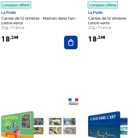
Livraison offerte
Livraison offerte
La Poste
La Poste
Carnet de 12 timbres - Maman dans l'art -
Carnet de 12 timbres - Le bl
Lettre verte
Lettre verte
20g / France
20g / France
18
18
,24€
,24€
r au panier
Ajouter au panier
Prix 18,24€
Prix 18,24€