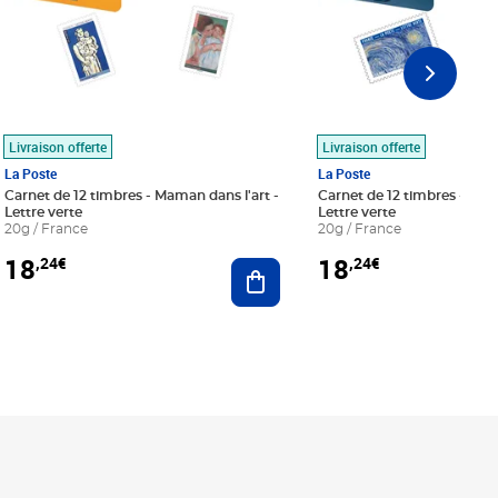
Livraison offerte
Livraison offerte
La Poste
La Poste
Carnet de 12 timbres - Maman dans l'art -
Carnet de 12 timbres - Le bl
Lettre verte
Lettre verte
20g / France
20g / France
18
18
,24€
,24€
r au panier
Ajouter au panier