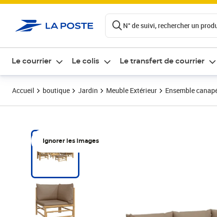
ontenu de la page
N° de suivi, rechercher un produi
Le courrier
Le colis
Le transfert de courrier
Accueil
boutique
Jardin
Meuble Extérieur
Ensemble canapés,
Ignorer les images