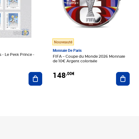
Nouveauté
Monnaie De Paris
 - Le Petit Prince -
FIFA – Coupe du Monde 2026 Monnaie
de 10€ Argent colorisée
148
,00€
Ajouter au panier
Ajoute