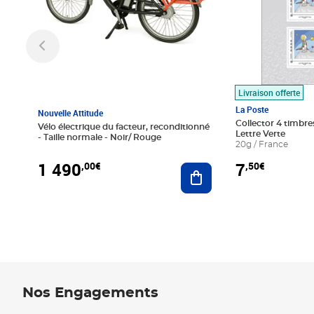
Livraison offerte
La Poste
Nouvelle Attitude
Collector 4 timbres
Vélo électrique du facteur, reconditionné
Lettre Verte
- Taille normale - Noir/ Rouge
20g / France
1 490
7
,00€
,50€
Ajouter au panier
Nos Engagements