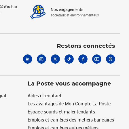
5€ d'achat
Nos engagements
s
sociétaux et environnementaux
Linkedin
Instagram
X
Tiktok
Facebook
Youtube
Threads
Restons connectés
La Poste vous accompagne
ral
Aides et contact
Les avantages de Mon Compte La Poste
Espace sourds et malentendants
Emplois et carrières des métiers bancaires
Emplois et carrières autres métiers