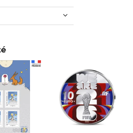
té
Prix 148,00€