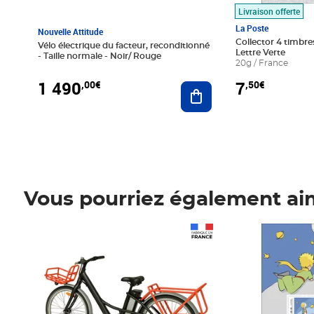
Livraison offerte
La Poste
Nouvelle Attitude
Collector 4 timbres
Vélo électrique du facteur, reconditionné
Lettre Verte
- Taille normale - Noir/ Rouge
20g / France
1 490
7
,00€
,50€
Ajouter au panier
Vous pourriez également ai
Prix 1 490,00€
Prix 7,50€