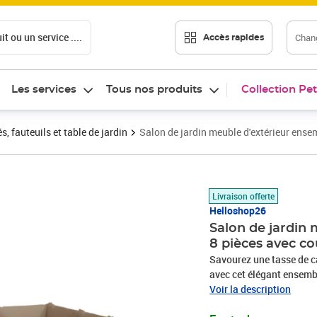
t ou un service ....
Chang
Accès rapides
Les services
Tous nos produits
Collection Pet
 fauteuils et table de jardin
Salon de jardin meuble d'extérieur ens
Prix barré 1297,95 €
Prix 1 229,95€
Livraison offerte
Helloshop26
Salon de jardin
8 pièces avec c
Savourez une tasse de c
avec cet élégant ensemb
bambou est connu pour s
Voir la description
bonne option lorsque vou