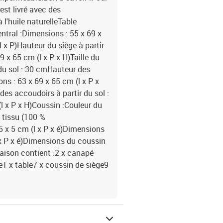
st livré avec des
 l'huile naturelleTable
ntral :Dimensions : 55 x 69 x
 x P)Hauteur du siège à partir
 x 65 cm (l x P x H)Taille du
 du sol : 30 cmHauteur des
ns : 63 x 69 x 65 cm (l x P x
des accoudoirs à partir du sol :
l x P x H)Coussin :Couleur du
 tissu (100 %
5 x 5 cm (l x P x é)Dimensions
 x P x é)Dimensions du coussin
vraison contient :2 x canapé
e1 x table7 x coussin de siège9