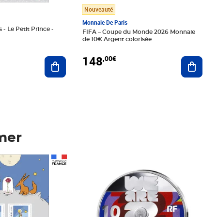
Nouveauté
Monnaie De Paris
 - Le Petit Prince -
FIFA – Coupe du Monde 2026 Monnaie
de 10€ Argent colorisée
148
,00€
Ajouter au panier
Ajoute
mer
Prix 148,00€