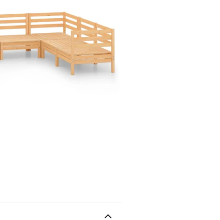
l'environnement.Cet ens
d'entretien.De plus, la 
dans n'importe quel arr
durée de vie de vos meu
régulièrement et de ne pa
inutilement.Nettoyage: 
possible, stockez dans un
l'extérieur, protégez-le
ou de neige des surfaces
circulation d'air suffisa
massifDimensions du cana
H)L'assemblage est requi