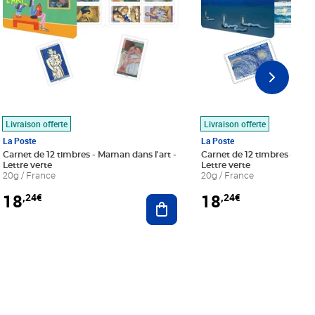
Livraison offerte
Livraison offerte
La Poste
La Poste
Carnet de 12 timbres - Maman dans l'art -
Carnet de 12 timbres - Le bl
Lettre verte
Lettre verte
20g / France
20g / France
18
18
,24€
,24€
r au panier
Ajouter au panier