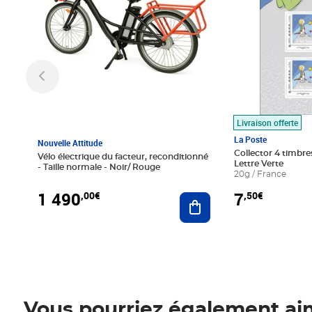
Livraison offerte
La Poste
Nouvelle Attitude
Collector 4 timbres
Vélo électrique du facteur, reconditionné
Lettre Verte
- Taille normale - Noir/ Rouge
20g / France
1 490
7
,00€
,50€
Ajouter au panier
Vous pourriez également ai