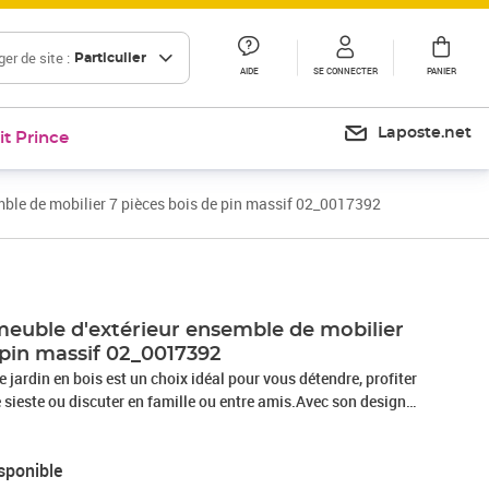
er de site :
Particulier
AIDE
SE CONNECTER
PANIER
Laposte.net
it Prince
mble de mobilier 7 pièces bois de pin massif 02_0017392
 meuble d'extérieur ensemble de mobilier
 pin massif 02_0017392
 jardin en bois est un choix idéal pour vous détendre, profiter
 sieste ou discuter en famille ou entre amis.Avec son design
l'ensemble de canapés en bois ajoute une touche de charme
e, jardin ou salon.Fabriqué en bois de pin massif, cet ensemble
sponible
st très durable, résistant aux intempéries et respectueux de