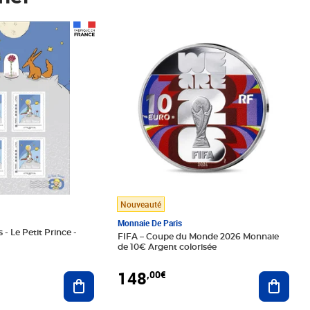
Prix 148,00€
Nouveauté
Monnaie De Paris
 - Le Petit Prince -
FIFA – Coupe du Monde 2026 Monnaie
de 10€ Argent colorisée
148
,00€
Ajouter au panier
Ajoute