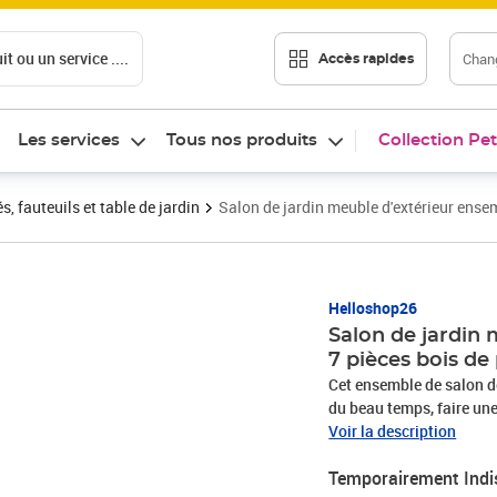
t ou un service ....
Chang
Accès rapides
Les services
Tous nos produits
Collection Pet
 fauteuils et table de jardin
Salon de jardin meuble d'extérieur ense
Helloshop26
Salon de jardin
7 pièces bois de
Cet ensemble de salon de
du beau temps, faire une
intemporel de palette, 
Voir la description
rustique à votre terrass
Temporairement Indi
de mobilier d'extérieur e