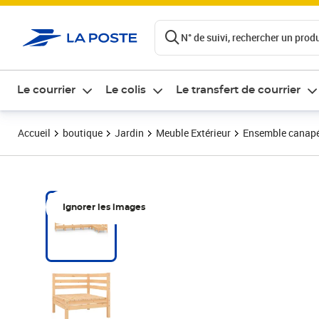
ontenu de la page
N° de suivi, rechercher un produi
Le courrier
Le colis
Le transfert de courrier
Accueil
boutique
Jardin
Meuble Extérieur
Ensemble canapés,
Ignorer les images