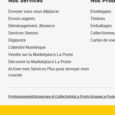
Nos Services
Nos Prod
Envoyer sans vous déplacer
Enveloppes
Envois urgents
Timbres
Déménagement, Absence
Emballages
Services Seniors
Collectionne
Digiposte
Cartes de vo
L'identité Numérique
Vendre sur la Marketplace La Poste
Découvrir la Marketplace La Poste
Activer mes Services Plus pour envoyer mon
courrier
Professionnels
Entreprises et Collectivités
La Poste Groupe
La Poste