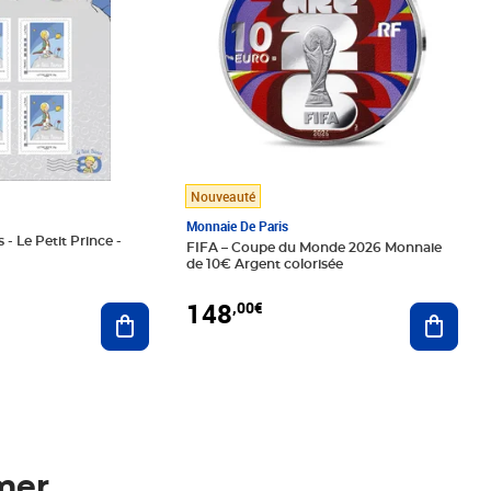
Nouveauté
Monnaie De Paris
 - Le Petit Prince -
FIFA – Coupe du Monde 2026 Monnaie
de 10€ Argent colorisée
148
,00€
Ajouter au panier
Ajoute
mer