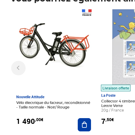
Prix 1 490,00€
Prix 7,50€
Livraison offerte
La Poste
Nouvelle Attitude
Collector 4 timbres
Vélo électrique du facteur, reconditionné
Lettre Verte
- Taille normale - Noir/ Rouge
20g / France
1 490
7
,00€
,50€
Ajouter au panier