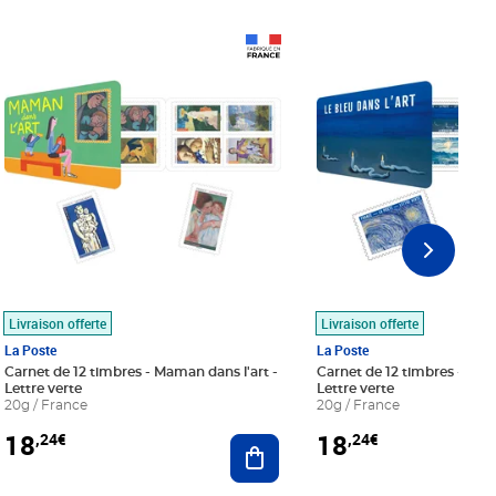
Prix 18,24€
Prix 18,24€
Livraison offerte
Livraison offerte
La Poste
La Poste
Carnet de 12 timbres - Maman dans l'art -
Carnet de 12 timbres - Le bl
Lettre verte
Lettre verte
20g / France
20g / France
18
18
,24€
,24€
r au panier
Ajouter au panier