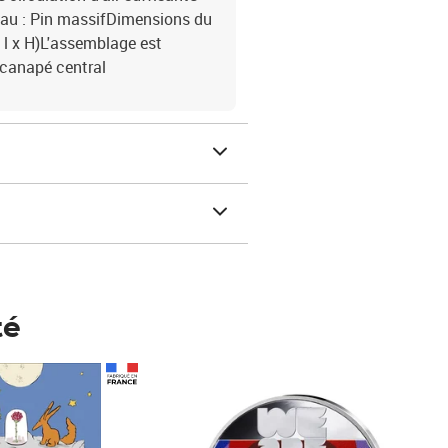
riau : Pin massifDimensions du
x l x H)L'assemblage est
 canapé central
té
Prix 148,00€