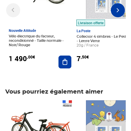
Livraison offerte
Nouvelle Attitude
La Poste
Vélo électrique du facteur,
Collector 4 timbres - Le Petit P
reconditionné - Taille normale -
- Lettre Verte
Noir/ Rouge
20g / France
1 490
7
,00€
,50€
Ajouter au panier
Vous pourriez également aimer
Prix 1 490,00€
Prix 7,50€