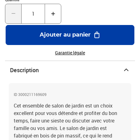
séchez l'excès d'eau ou de neige des surfaces planes après la pluie
ou une chute de neige. Permettez une circulation d'air suffisante
afin d'éviter les dommages liés à l'humidité.Couleur :
blancMatériau : Pin massifDimensions du canapé d'angle : 63,5 x
63,5 x 62,5 cm (l x P x H)Dimensions de la table : 63,5 x 63,5 x 28,5
Ajouter au panier
cm (L x l x H)L'assemblage est requisLa livraison contient :6 x
canapé d'angle 1 x table
Garantie légale
Description
ID 3000211169609
Cet ensemble de salon de jardin est un choix
excellent pour vous détendre et profiter du bon
temps, faire une sieste ou discuter avec votre
famille ou vos amis. Le salon de jardin est
fabriqué en bois de pin massif, ce qui le rend