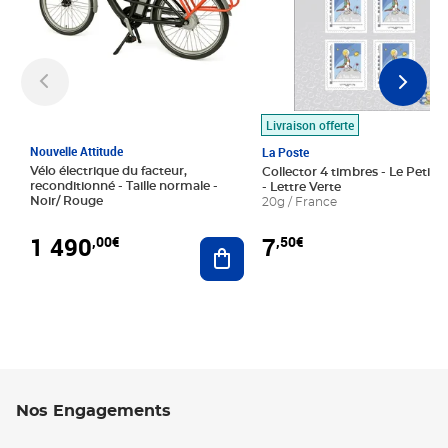
Livraison offerte
Nouvelle Attitude
La Poste
Vélo électrique du facteur,
Collector 4 timbres - Le Petit P
reconditionné - Taille normale -
- Lettre Verte
Noir/ Rouge
20g / France
1 490
7
,00€
,50€
Ajouter au panier
Nos Engagements