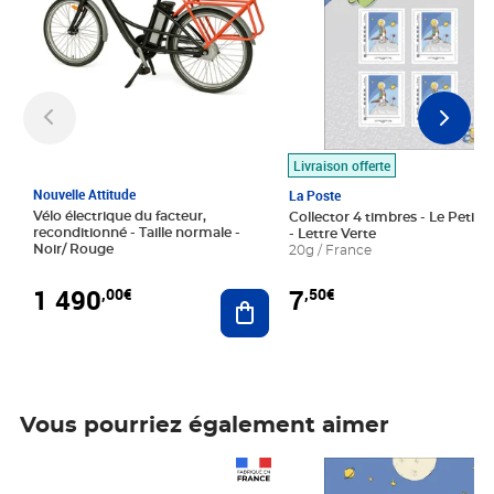
Livraison offerte
Nouvelle Attitude
La Poste
Vélo électrique du facteur,
Collector 4 timbres - Le Petit P
reconditionné - Taille normale -
- Lettre Verte
Noir/ Rouge
20g / France
1 490
7
,00€
,50€
Ajouter au panier
Vous pourriez également aimer
Prix 1 490,00€
Prix 7,50€