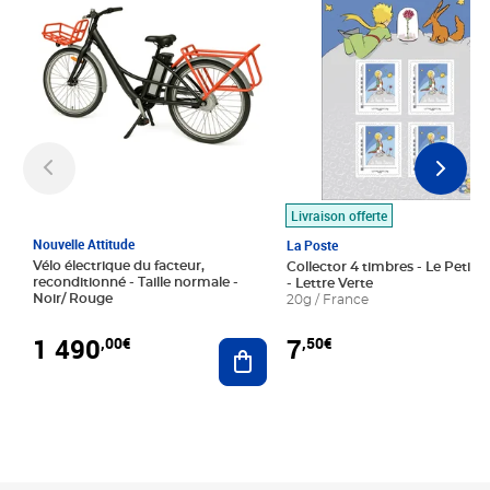
Livraison offerte
Nouvelle Attitude
La Poste
Vélo électrique du facteur,
Collector 4 timbres - Le Petit P
reconditionné - Taille normale -
- Lettre Verte
Noir/ Rouge
20g / France
1 490
7
,00€
,50€
Ajouter au panier