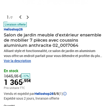
1
/7
Livraison offerte
Helloshop26
Salon de jardin meuble d'extérieur ensemble
de mobilier 7 pièces avec coussins
aluminium anthracite 02_0017064
Alliant style et fonctionnalité, ce salon de jardin en aluminium
vous offre un endroit parfait pour vous détendre et profiter du plus
grand confort possible.Design modulaire : cet ensemble de salon
Voir la description
de patio présente une conception modulaire qui vous permet de
En stock
combiner ses sections modulaires dans différentes
1645,95 €
configurations, selon vos goûts !Matériau haut de gamme :
-17%
1 365
,95€
fabriqué en aluminium, l'ensemble de salon d'extérieur est
résistant aux intempéries et robuste.La construction légère facilite
Prix unitaire TTC
son déplacement.Coussins et oreillers confortables : les coussins
Vendu et expédié par
Helloshop26
5/5
(1)
de siège et les oreillers de dossier sont inclus pour votre
Expédié sous 2 jours
livraison offerte
confort.Remarque :Afin de prolonger la durée de vie de votre
Quantité : 1
mobilier d'extérieur, nous vous recommandons de le protéger avec
Quantité