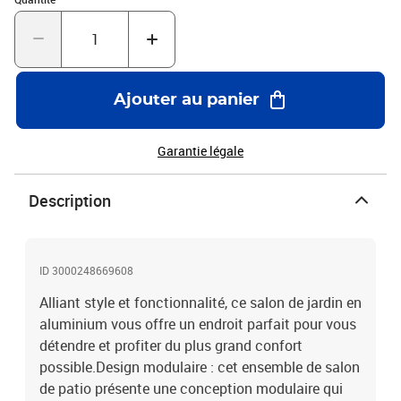
une housse imperméable.Couleur : anthraciteMatériau :
aluminiumMatériau du coussin : polyester 100 % avec remplissage
en mousseDimensions du canapé d'angle : 70 x 70 x 64,5 cm (l x P
x H)Dimensions du canapé central : 64,5 x 70 x 64,5 cm (l x P x
H)Largeur du siège : 64,5 cmProfondeur du siège : 64,5 cmHauteur
Ajouter au panier
du siège à partir du sol : 32 cmÉpaisseur du coussin de siège : 7
cmÉpaisseur de l'oreiller de dossier : 15 cmL'assemblage est
requisLa livraison contient :4 x canapé d'angle3 x canapé central7
Garantie légale
x coussin de siège7 x grand oreiller de dossier2 x petit oreiller de
dossier
Description
ID 3000248669608
Alliant style et fonctionnalité, ce salon de jardin en
aluminium vous offre un endroit parfait pour vous
détendre et profiter du plus grand confort
possible.Design modulaire : cet ensemble de salon
de patio présente une conception modulaire qui