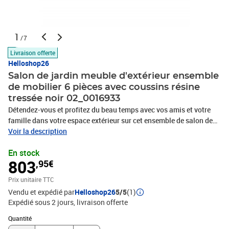
1
/7
Livraison offerte
Helloshop26
Salon de jardin meuble d'extérieur ensemble
de mobilier 6 pièces avec coussins résine
tressée noir 02_0016933
Détendez-vous et profitez du beau temps avec vos amis et votre
famille dans votre espace extérieur sur cet ensemble de salon de
jardin en résine tressée avec coussins !Design modulaire : ce
Voir la description
design permet de placer le siège dans n'importe quelle disposition
En stock
ou de le combiner avec d'autres segments modulaires pour
803
,95€
répondre à vos besoins !Matériau haut de gamme : l'ensemble de
meubles de patio est conçu avec de la résine tressée résistante à
Prix unitaire TTC
l'eau, ce qui le rend résistant à l'usure et adapté à une utilisation
Vendu et expédié par
Helloshop26
5/5
(1)
quotidienne à l'extérieur.Cadre robuste : cet ensemble de meubles
Expédié sous 2 jours
livraison offerte
de patio est doté d'un cadre solide en acier enduit de poudre et de
pieds en plastique chromé, ce qui est très durable. Grâce à sa
Quantité : 1
Quantité
conception légère, il est facile à déplacer.Coussins confortables :