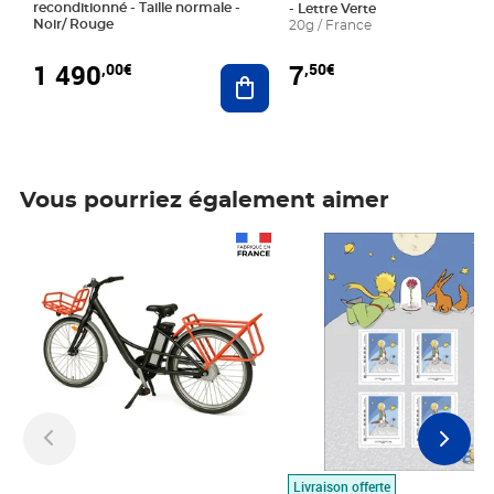
reconditionné - Taille normale -
- Lettre Verte
Noir/ Rouge
20g / France
1 490
7
,00€
,50€
Ajouter au panier
Vous pourriez également aimer
Prix 1 490,00€
Prix 7,50€
Livraison offerte