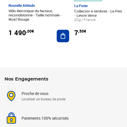
Nouvelle Attitude
La Poste
Vélo électrique du facteur,
Collector 4 timbres - Le Petit P
reconditionné - Taille normale -
- Lettre Verte
Noir/ Rouge
20g / France
1 490
7
,00€
,50€
Ajouter au panier
Nos Engagements
Proche de vous
Localiser un bureau de poste
Paiements 100% sécurisés