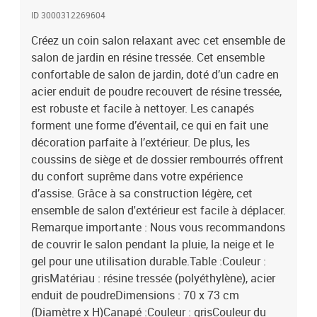
foncéMatériau : résine tressée, acier enduit de poudre, tissu (100 %
ID 3000312269604
polyester)Dimensions : 88 x 66 x 67 cm (l x P x H)Hauteur du siège
Créez un coin salon relaxant avec cet ensemble de
à partir du sol : 39 cmÉpaisseur du coussin de siège : 5 cmDesign
salon de jardin en résine tressée. Cet ensemble
en forme d'éventailComprend des pieds réglables pour s'adapter
au sol inégalL'assemblage est requisLa livraison contient :1 x
confortable de salon de jardin, doté d’un cadre en
table4 x canapé4 x coussin de siège8 x coussin de dossier
acier enduit de poudre recouvert de résine tressée,
est robuste et facile à nettoyer. Les canapés
forment une forme d’éventail, ce qui en fait une
décoration parfaite à l’extérieur. De plus, les
coussins de siège et de dossier rembourrés offrent
du confort suprême dans votre expérience
d’assise. Grâce à sa construction légère, cet
ensemble de salon d'extérieur est facile à déplacer.
Remarque importante : Nous vous recommandons
de couvrir le salon pendant la pluie, la neige et le
gel pour une utilisation durable.Table :Couleur :
grisMatériau : résine tressée (polyéthylène), acier
enduit de poudreDimensions : 70 x 73 cm
(Diamètre x H)Canapé :Couleur : grisCouleur du