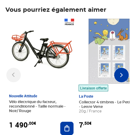
Vous pourriez également aimer
Prix 1 490,00€
Prix 7,50€
Livraison offerte
Nouvelle Attitude
La Poste
Vélo électrique du facteur,
Collector 4 timbres - Le Petit P
reconditionné - Taille normale -
- Lettre Verte
Noir/ Rouge
20g / France
1 490
7
,00€
,50€
Ajouter au panier