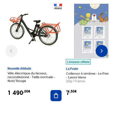
Prix 1 490,00€
Prix 7,50€
Livraison offerte
Nouvelle Attitude
La Poste
Vélo électrique du facteur,
Collector 4 timbres - Le Petit P
reconditionné - Taille normale -
- Lettre Verte
Noir/ Rouge
20g / France
1 490
7
,00€
,50€
Ajouter au panier