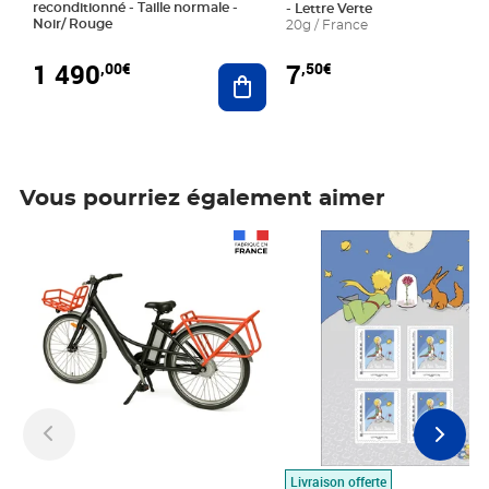
reconditionné - Taille normale -
- Lettre Verte
Noir/ Rouge
20g / France
1 490
7
,00€
,50€
Ajouter au panier
Vous pourriez également aimer
Prix 1 490,00€
Prix 7,50€
Livraison offerte