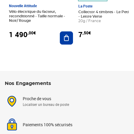
Nouvelle Attitude
La Poste
Vélo électrique du facteur,
Collector 4 timbres - Le Petit P
reconditionné - Taille normale -
- Lettre Verte
Noir/ Rouge
20g / France
1 490
7
,00€
,50€
Ajouter au panier
Nos Engagements
Proche de vous
Localiser un bureau de poste
Paiements 100% sécurisés