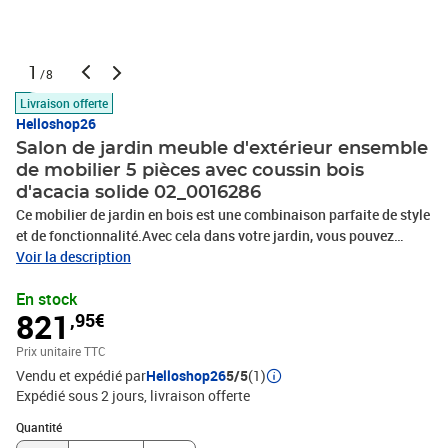
1
/8
Livraison offerte
Helloshop26
Salon de jardin meuble d'extérieur ensemble
de mobilier 5 pièces avec coussin bois
d'acacia solide 02_0016286
Ce mobilier de jardin en bois est une combinaison parfaite de style
et de fonctionnalité.Avec cela dans votre jardin, vous pouvez
passer du temps relaxant et apaisant avec votre famille et vos
Voir la description
amis.Doté d'un cadre en bois d'acacia massif, l'ensemble de
En stock
canapé est solide, robuste et durable; et sa finition à l'huile rend
821
,95€
l'ensemble de canapé adapté à une utilisation en extérieur.Les
coussins amovibles sont bien rembourrés, afin d'offrir un grand
Prix unitaire TTC
confort d'assise.Une table basse au design à lattes unique est
Vendu et expédié par
Helloshop26
5/5
(1)
également incluse.De plus, grâce à sa conception modulaire,
Expédié sous 2 jours
livraison offerte
toutes les pièces peuvent être arrangées et personnalisées selon
vos besoins.Cet ensemble de sièges d'extérieur sera sûrement le
Quantité : 1
Quantité
point de mire de votre jardin ou patio.Remarque : Afin de prolonger