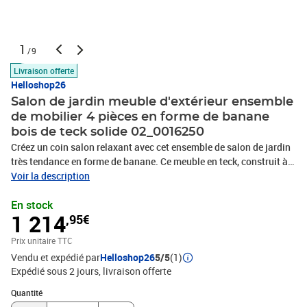
1
/9
Livraison offerte
Helloshop26
Salon de jardin meuble d'extérieur ensemble
de mobilier 4 pièces en forme de banane
bois de teck solide 02_0016250
Créez un coin salon relaxant avec cet ensemble de salon de jardin
très tendance en forme de banane. Ce meuble en teck, construit à
partir de bois dur de teck extrêmement durable, est chevronné,
Voir la description
séché au four et poncé finement pour lui donner un aspect très
En stock
lisse. Le bois de teck est connu pour sa résistance exceptionnelle
1 214
,95€
et sa résistance aux intempéries, ce qui le rend bien plus adapté
aux meubles de jardin que tout autre type de bois. Le bois de teck
Prix unitaire TTC
est le choix parfait si vous souhaitez acheter un meuble de jardin
Vendu et expédié par
Helloshop26
5/5
(1)
durable. La table d'extérieur a un dessus robuste dans un design à
Expédié sous 2 jours
livraison offerte
lattes. De plus, la conception en forme de banane du banc et des
chaises donne une beauté supplémentaire à cet ensemble de
Quantité : 1
Quantité
salon.Matériau : bois dur de teck finement poncé avec finition à