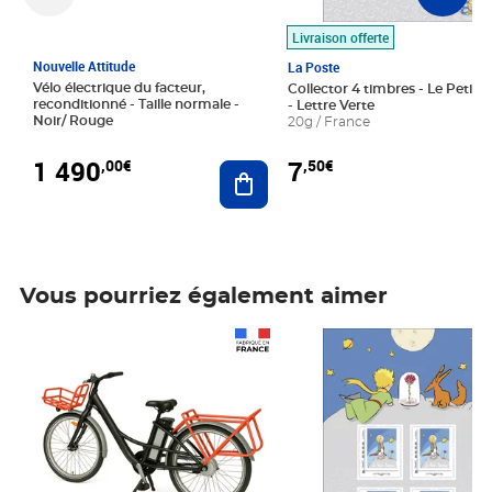
Livraison offerte
Nouvelle Attitude
La Poste
Vélo électrique du facteur,
Collector 4 timbres - Le Petit P
reconditionné - Taille normale -
- Lettre Verte
Noir/ Rouge
20g / France
1 490
7
,00€
,50€
Ajouter au panier
Vous pourriez également aimer
Prix 1 490,00€
Prix 7,50€