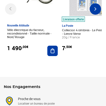
Livraison offerte
Nouvelle Attitude
La Poste
Vélo électrique du facteur,
Collector 4 timbres - Le Petit P
reconditionné - Taille normale -
- Lettre Verte
Noir/ Rouge
20g / France
1 490
7
,00€
,50€
Ajouter au panier
Nos Engagements
Proche de vous
Localiser un bureau de poste