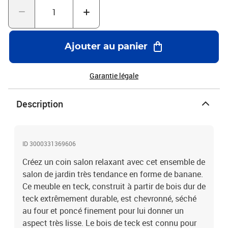
base d’eauBanc:Dimensions : 151 x 62 x 86 cm (l x P x H)Largeur
du siège : 143 cmProfondeur du siège : 58 cmHauteur du siège à
partir du sol : 44,5 cmChaise:Dimensions : 68 x 52 x 86 cm (l x P x
H)Largeur du siège : 60 cmProfondeur de siège : 49 cmHauteur du
Ajouter au panier
siège à partir du sol : 44,5 cmTable:Dimensions : 90 x 50 x 45 cm (l
x P x H)L'assemblage est requisLa livraison contient :1 x banc2 x
chaise1 x table
Garantie légale
Description
ID 3000331369606
Créez un coin salon relaxant avec cet ensemble de
salon de jardin très tendance en forme de banane.
Ce meuble en teck, construit à partir de bois dur de
teck extrêmement durable, est chevronné, séché
au four et poncé finement pour lui donner un
aspect très lisse. Le bois de teck est connu pour