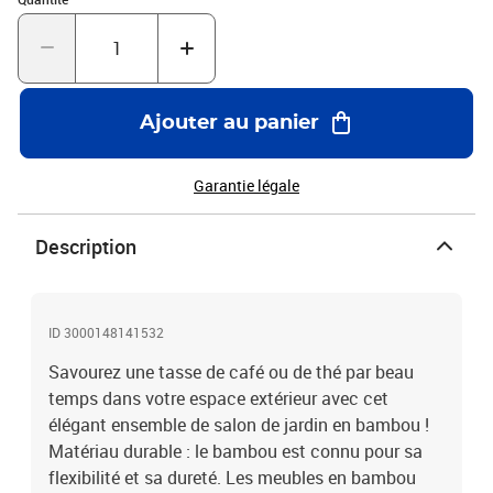
et facile à déplacer, vous pouvez donc le combiner avec d'autres
segments modulaires dans la boutique en ligne pour créer vos
propres configurations d'ensemble de salon d'extérieur !Remarque
:Pour que vos meubles d'extérieur restent beaux, nous vous
recommandons de les protéger avec une housse imperméable. Bon
Ajouter au panier
à savoir :Pour faciliter au maximum le montage, chaque produit
est livré avec des instructions. Matériau : bambou avec une
finition à l'huile naturelleTable :Dimensions : 55 x 65 x 30 cm (l x P
Garantie légale
x H)Canapé central :Dimensions : 55 x 69 x 65 cm (l x P x
H)Dimension du siège : 55 x 65 cm (l x P)Hauteur du siège à partir
Description
du sol : 30 cmCanapé d'angle :Dimensions : 69 x 69 x 65 cm (l x P x
H)Taille du siège : 65 x 65 cm (l x P)Hauteur du siège à partir du sol
: 30 cmHauteur des accoudoirs à partir du sol : 65 cmChaise
:Dimensions : 63 x 69 x 65 cm (l x P x H)Hauteur du siège à partir
ID 3000148141532
du sol : 30 cmHauteur des accoudoirs à partir du sol : 65
cmRepose-pied :Dimensions : 55 x 65 x 30 cm (l x P x H)Coussin
Savourez une tasse de café ou de thé par beau
:Couleur du coussin : vertMatériau de la housse du coussin : tissu
temps dans votre espace extérieur avec cet
(100 % polyester)Dimensions du coussin de siège : 65 x 55 x 5 cm
élégant ensemble de salon de jardin en bambou !
(l x P x é)Dimensions du coussin de dossier (grand) : 65 x 40 x 10
Matériau durable : le bambou est connu pour sa
cm (l x P x é)Dimensions du coussin de dossier (petit) : 55 x 40 x 10
flexibilité et sa dureté. Les meubles en bambou
cm (l x P x é)La livraison contient :5 x canapé central3 x canapé