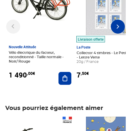
Livraison offerte
Nouvelle Attitude
La Poste
Vélo électrique du facteur,
Collector 4 timbres - Le Petit P
reconditionné - Taille normale -
- Lettre Verte
Noir/ Rouge
20g / France
1 490
7
,00€
,50€
Ajouter au panier
Vous pourriez également aimer
Prix 1 490,00€
Prix 7,50€