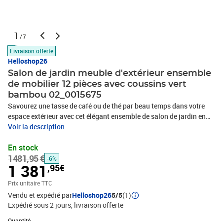
1
/7
Livraison offerte
Helloshop26
Salon de jardin meuble d'extérieur ensemble
de mobilier 12 pièces avec coussins vert
bambou 02_0015675
Savourez une tasse de café ou de thé par beau temps dans votre
espace extérieur avec cet élégant ensemble de salon de jardin en
bambou !Matériau durable : le bambou est connu pour sa
Voir la description
flexibilité et sa dureté. Les meubles en bambou sont une bonne
En stock
option lorsque vous voulez des meubles d'extérieur solides
1481,95 €
fabriqués à partir de matériaux naturels.Expérience d'assise
-6%
1 381
,95€
confortable : le dossier et l'accoudoir ajoutent un confort d'assise
supplémentaire pour l'ensemble de canapé de jardin. De plus, les
Prix unitaire TTC
coussins d'assise et de dossier moelleux offrent un confort
Vendu et expédié par
Helloshop26
5/5
(1)
pendant votre temps d'assise.Table pratique : la table robuste est
Expédié sous 2 jours
livraison offerte
parfaite pour placer des repas, des boissons et d'autres objets
Quantité : 1
décoratifs.Conception modulaire : l'ensemble de salon est flexible
Quantité