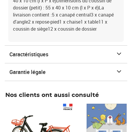
40 x 10 cm (l x P x é)Dimensions du coussin de
dossier (petit) : 55 x 40 x 10 cm (l x P x é)La
livraison contient :5 x canapé central3 x canapé
d'angle2 x repose-pied1 x chaise1 x table11 x
coussin de siège12 x coussin de dossier
Caractéristiques
Garantie légale
Nos clients ont aussi consulté
Prix 1 490,00€
Prix 7,50€