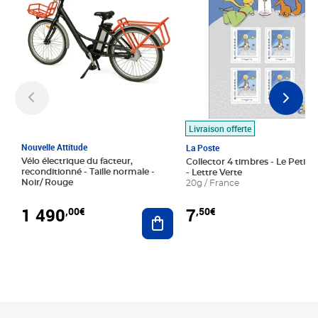
Livraison offerte
Nouvelle Attitude
La Poste
Vélo électrique du facteur,
Collector 4 timbres - Le Petit P
reconditionné - Taille normale -
- Lettre Verte
Noir/ Rouge
20g / France
1 490
7
,00€
,50€
Ajouter au panier