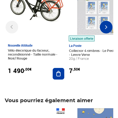
Livraison offerte
Nouvelle Attitude
La Poste
Vélo électrique du facteur,
Collector 4 timbres - Le Petit P
reconditionné - Taille normale -
- Lettre Verte
Noir/ Rouge
20g / France
1 490
7
,00€
,50€
Ajouter au panier
Vous pourriez également aimer
Prix 1 490,00€
Prix 7,50€