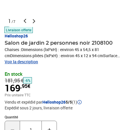
1
/7
Livraison offerte
Helloshop26
Salon de jardin 2 personnes noir 2108100
Chaises :Dimensions (lxPxH) : environ 45 x 54,5 x 81
cmDimensions pliées (lxPxH) : environ 45 x 12 x 94 cmSurface
d’assise (lxP) : environ 41 x 39 cmHauteur d’assise : environ 46
Voir la description
cmDossier (lxH) : environ 44 x 19,5 cmPoids maximal supporté :
En stock
120 kgPoids : environ 3,2 kgTable :Dimensions (LxlxH) : environ 59
181,95 €
x 59 x 72 cmDimension pliée (lxPxH) : environ 59 x 14 x 92 cmPied
-6%
169
,95€
(lxP) : environ 1,5 x 4 cmPoids maximal supporté : 45 kgPoids :
environ 4 kgMatériaux :Structure : acier revêtu par poudreRésine
Prix unitaire TTC
tressée : polyesterHelloshop26 2108100
Vendu et expédié par
Helloshop26
5/5
(1)
Expédié sous 2 jours
livraison offerte
Quantité : 1
Quantité