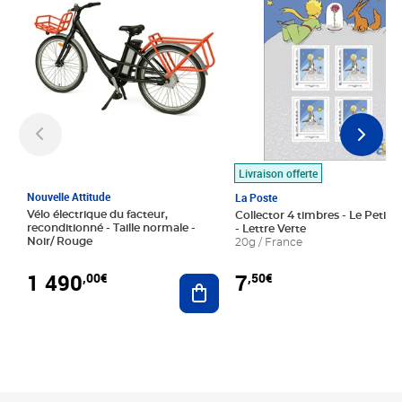
Livraison offerte
Nouvelle Attitude
La Poste
Vélo électrique du facteur,
Collector 4 timbres - Le Petit P
reconditionné - Taille normale -
- Lettre Verte
Noir/ Rouge
20g / France
1 490
7
,00€
,50€
Ajouter au panier