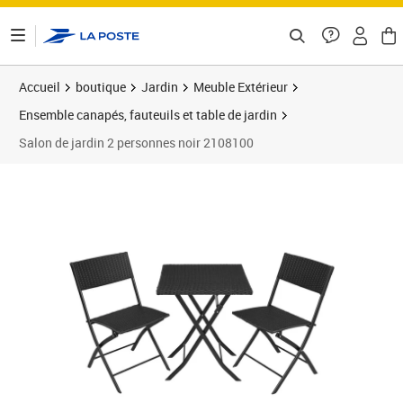
ontenu de la page
Accueil
boutique
Jardin
Meuble Extérieur
Ensemble canapés, fauteuils et table de jardin
Salon de jardin 2 personnes noir 2108100
Prix barré 181,95 €
Prix 169,95€