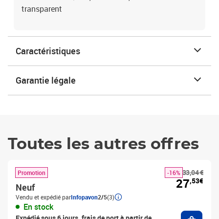
transparent
Caractéristiques
Garantie légale
Toutes les autres offres
33,04 €
Promotion
-16%
27
,53€
Neuf
Vendu et expédié par
Infopavon
2/5
(3)
En stock
Ajouter
Expédié sous 6 jours, frais de port à partir de