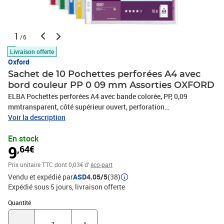
1
/6
Livraison offerte
Oxford
Sachet de 10 Pochettes perforées A4 avec
bord couleur PP 0 09 mm Assorties OXFORD
ELBA Pochettes perforées A4 avec bande colorée, PP, 0,09
mmtransparent, côté supérieur ouvert, perforation
Euro,dimensions: (L)230 x (H)310 mm, bords colorés,assorties
Voir la description
dans les couleurs: bleu, jaune, vert, rouge etblanc, contenu: 10
En stock
pièces(M971889 / 100206870)
9
,64€
Prix unitaire TTC
dont 0,03€ d'
éco-part
Vendu et expédié par
ASD
4.05/5
(38)
Expédié sous 5 jours
livraison offerte
Quantité : 1
Quantité