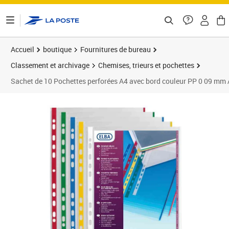
ontenu de la page
Accueil
boutique
Fournitures de bureau
Classement et archivage
Chemises, trieurs et pochettes
Sachet de 10 Pochettes perforées A4 avec bord couleur PP 0 09 m
Prix 9,64€
Prix 1
Prix 1