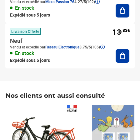
Vendu et expédié par
Micro Passion 76
4.27/5
(102)
Ajouter
En stock
Expédié sous 5 jours
13
,83€
Livraison Offerte
Neuf
Vendu et expédié par
Réseau Electronique
3.75/5
(106)
Ajouter
En stock
Expédié sous 5 jours
Nos clients ont aussi consulté
Prix 1 490,00€
Prix 7,50€