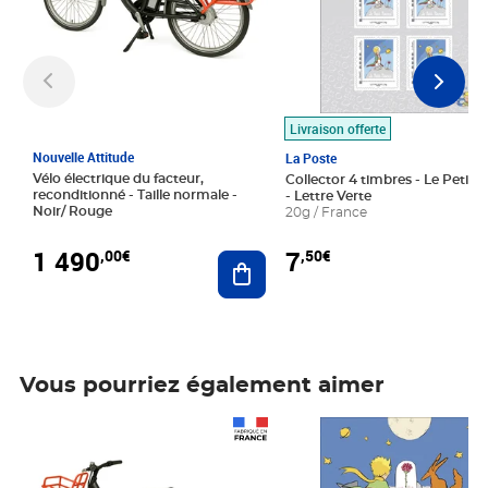
Livraison offerte
Nouvelle Attitude
La Poste
Vélo électrique du facteur,
Collector 4 timbres - Le Petit P
reconditionné - Taille normale -
- Lettre Verte
Noir/ Rouge
20g / France
1 490
7
,00€
,50€
Ajouter au panier
Vous pourriez également aimer
Prix 1 490,00€
Prix 7,50€