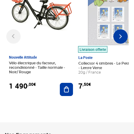
Livraison offerte
Nouvelle Attitude
La Poste
Vélo électrique du facteur,
Collector 4 timbres - Le Petit P
reconditionné - Taille normale -
- Lettre Verte
Noir/ Rouge
20g / France
1 490
7
,00€
,50€
Ajouter au panier