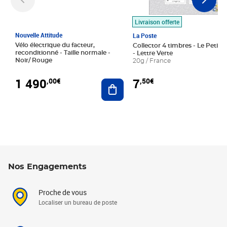
Livraison offerte
Nouvelle Attitude
La Poste
Vélo électrique du facteur,
Collector 4 timbres - Le Petit P
reconditionné - Taille normale -
- Lettre Verte
Noir/ Rouge
20g / France
1 490
7
,00€
,50€
Ajouter au panier
Nos Engagements
Proche de vous
Localiser un bureau de poste