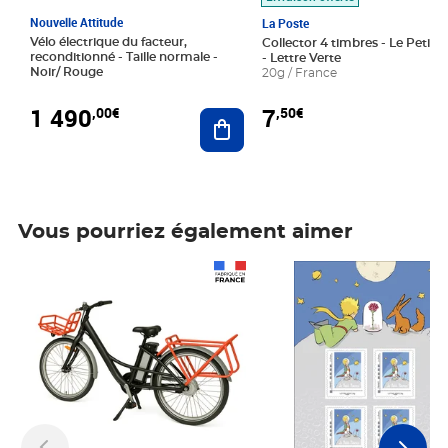
Nouvelle Attitude
La Poste
Vélo électrique du facteur,
Collector 4 timbres - Le Petit P
reconditionné - Taille normale -
- Lettre Verte
Noir/ Rouge
20g / France
1 490
7
,00€
,50€
Ajouter au panier
Vous pourriez également aimer
Prix 1 490,00€
Prix 7,50€