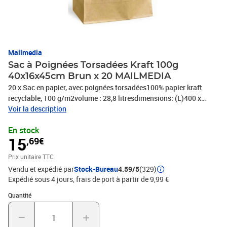
Mailmedia
Sac à Poignées Torsadées Kraft 100g
40x16x45cm Brun x 20 MAILMEDIA
20 x Sac en papier, avec poignées torsadées100% papier kraft
recyclable, 100 g/m2volume : 28,8 litresdimensions: (L)400 x
(P)160 x (H)450 mmLe sac à poignée kraft est de plus en plus
Voir la description
présent dans la vie quotidienne des consommateurs.Il est
En stock
nécessaire pour contribuer à la protection de l’environnement en
15
,69€
évitant l’utilisation des sachets plastiques comme emballages de
produits des clients., PHOTOS NON CONTRACTUELLES
Prix unitaire TTC
Vendu et expédié par
Stock-Bureau
4.59/5
(329)
Expédié sous 4 jours, frais de port à partir de 9,99 €
Quantité : 1
Quantité