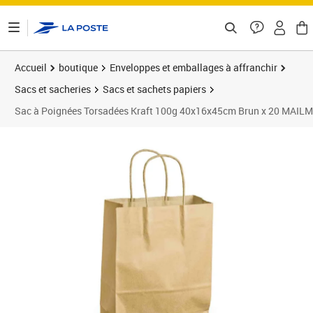
ontenu de la page
Accueil
boutique
Enveloppes et emballages à affranchir
Sacs et sacheries
Sacs et sachets papiers
Sac à Poignées Torsadées Kraft 100g 40x16x45cm Brun x 20 MAIL
Prix 15,69€