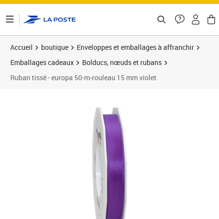
ontenu de la page
Accueil
boutique
Enveloppes et emballages à affranchir
Emballages cadeaux
Bolducs, nœuds et rubans
Ruban tissé - europa 50-m-rouleau 15 mm violet
Prix 6,70€