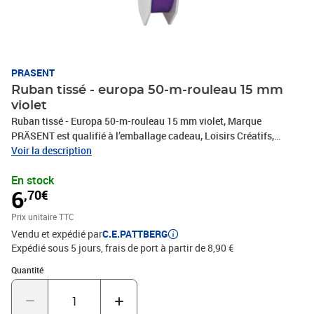
PRASENT
Ruban tissé - europa 50-m-rouleau 15 mm
violet
Ruban tissé - Europa 50-m-rouleau 15 mm violet, Marque
PRÄSENT est qualifié à l’emballage cadeau, Loisirs Créatifs,
Bricolage et tous vos projets DIY. Le ruban décoratif est produit en
Voir la description
Allemagne et le bobine consiste en 100 % matériaux recyclés. Le
En stock
ruban cadeau est parfait pour les différents thèmes de commerces
6
,70€
et occasions, comme Noël, anniversaire, mariage, Saint-Valentin
ou Pâques. Laissez-vous inspirer de la diversité de produits de
Prix unitaire TTC
C.E.PATTBERG et constatez par vous-même les nombreux
Vendu et expédié par
C.E.PATTBERG
avantages de la qualité fabriqué en Allemagne.
Expédié sous 5 jours, frais de port à partir de 8,90 €
Quantité : 1
Quantité