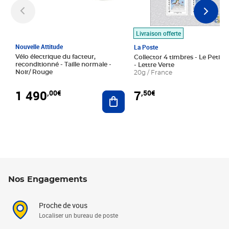
Livraison offerte
Nouvelle Attitude
La Poste
Vélo électrique du facteur,
Collector 4 timbres - Le Petit P
reconditionné - Taille normale -
- Lettre Verte
Noir/ Rouge
20g / France
1 490
7
,00€
,50€
Ajouter au panier
Nos Engagements
Proche de vous
Localiser un bureau de poste