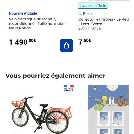
Livraison offerte
Nouvelle Attitude
La Poste
Vélo électrique du facteur,
Collector 4 timbres - Le Petit P
reconditionné - Taille normale -
- Lettre Verte
Noir/ Rouge
20g / France
1 490
7
,00€
,50€
Ajouter au panier
Vous pourriez également aimer
Prix 1 490,00€
Prix 7,50€