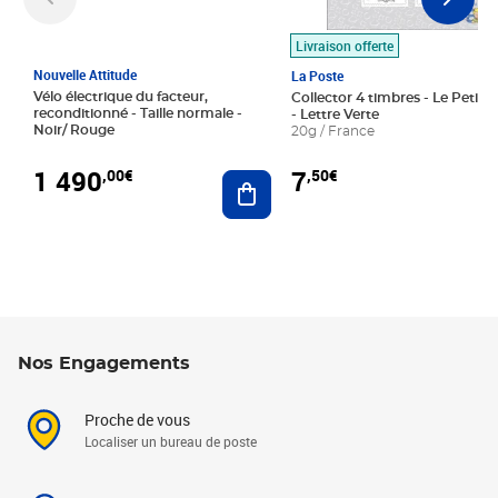
Livraison offerte
Nouvelle Attitude
La Poste
Vélo électrique du facteur,
Collector 4 timbres - Le Petit P
reconditionné - Taille normale -
- Lettre Verte
Noir/ Rouge
20g / France
1 490
7
,00€
,50€
Ajouter au panier
Nos Engagements
Proche de vous
Localiser un bureau de poste