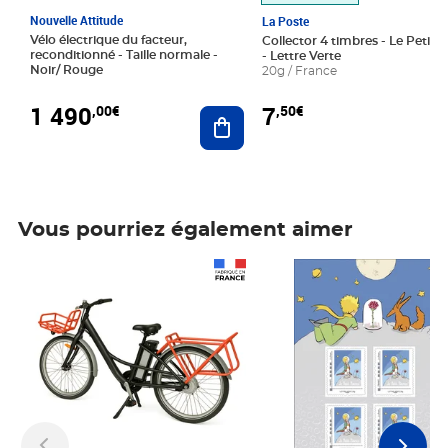
Nouvelle Attitude
La Poste
Vélo électrique du facteur,
Collector 4 timbres - Le Petit P
reconditionné - Taille normale -
- Lettre Verte
Noir/ Rouge
20g / France
1 490
7
,00€
,50€
Ajouter au panier
Vous pourriez également aimer
Prix 1 490,00€
Prix 7,50€