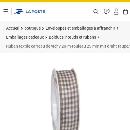
ontenu de la page
Accueil
boutique
Enveloppes et emballages à affranchir
Emballages cadeaux
Bolducs, nœuds et rubans
Ruban textile carreau de vichy 20-m-rouleau 25 mm mit draht taupe
Prix 9,95€