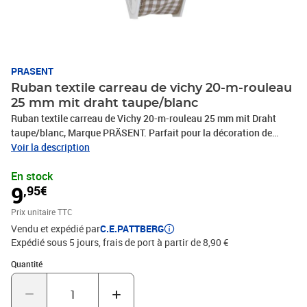
PRASENT
Ruban textile carreau de vichy 20-m-rouleau
25 mm mit draht taupe/blanc
Ruban textile carreau de Vichy 20-m-rouleau 25 mm mit Draht
taupe/blanc, Marque PRÄSENT. Parfait pour la décoration de
paquets, cadeaux, loisirs décoratifs et tous vos projets DIY. Nos
Voir la description
produits sont fabriqués en Allemagne et sont composés à 100% de
En stock
matériaux recyclés. Pour toutes les occasions : que ce soit pour un
9
,95€
anniversaire, un baptême, une communion, Noël, le Nouvel An ou
même pour Pâques – ce fabuleux accessoire rend rapidement les
Prix unitaire TTC
emballages cadeaux beaux et attrayants.
Vendu et expédié par
C.E.PATTBERG
Expédié sous 5 jours, frais de port à partir de 8,90 €
Quantité : 1
Quantité