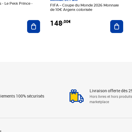
 - Le Petit Prince -
FIFA – Coupe du Monde 2026 Monnaie
de 10€ Argent colorisée
148
,00€
Ajouter au panier
Ajoute
Livraison offerte dès 2
iements 100% sécurisés
Hors livres et hors produit
marketplace
s