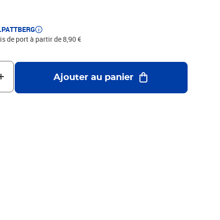
ent les emballages cadeaux beaux et attrayants.
E.PATTBERG
is de port à partir de 8,90 €
Ajouter au panier