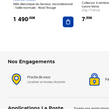
Collector 4 timbres
Vélo électrique du facteur, reconditionné
Lettre Verte
- Taille normale - Noir/ Rouge
20g / France
1 490
7
,00€
,50€
Ajouter au panier
Nos Engagements
Proche de vous
Pa
Localiser un bureau de poste
Applications La Poste
Toutes nos application