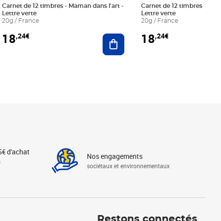
Carnet de 12 timbres - Maman dans l'art -
Carnet de 12 timbres - Le bl
Lettre verte
Lettre verte
20g / France
20g / France
18
18
,24€
,24€
r au panier
Ajouter au panier
5€ d'achat
Nos engagements
s
sociétaux et environnementaux
Linkedin
Instagram
X
Tiktok
Facebook
Youtube
Threads
Restons connectés