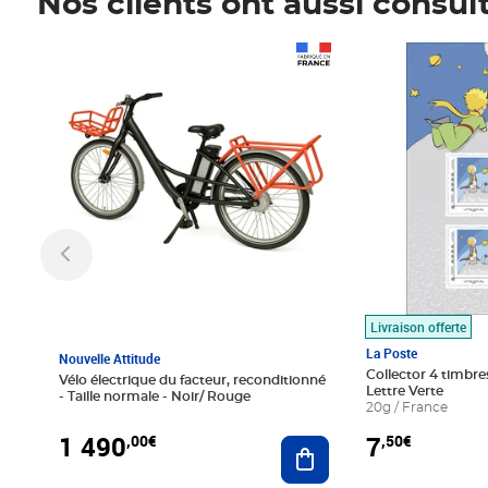
Nos clients ont aussi consul
Prix 1 490,00€
Prix 7,50€
Livraison offerte
La Poste
Nouvelle Attitude
Collector 4 timbres
Vélo électrique du facteur, reconditionné
Lettre Verte
- Taille normale - Noir/ Rouge
20g / France
1 490
7
,00€
,50€
Ajouter au panier