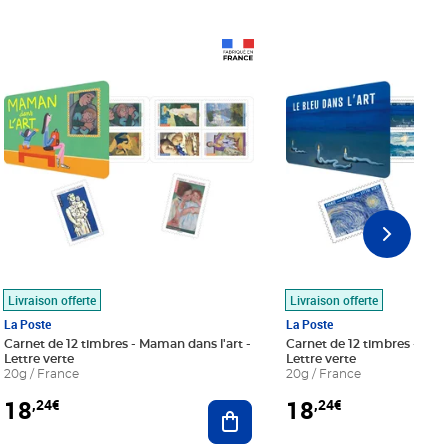
Prix 18,24€
Prix 18,24€
Livraison offerte
Livraison offerte
La Poste
La Poste
Carnet de 12 timbres - Maman dans l'art -
Carnet de 12 timbres - Le bl
Lettre verte
Lettre verte
20g / France
20g / France
18
18
,24€
,24€
r au panier
Ajouter au panier