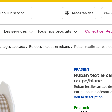
t ou un service ....
Chang
Accès rapides
Les services
Tous nos produits
Collection Pet
llages cadeaux
Bolducs, nœuds et rubans
Ruban textile carreau 
Prix 7,40€
PRASENT
Ruban textile c
taupe/blanc
Ruban textile carreau 
Parfait pour la décorati
DIY. Nos produits sont 
Voir la description
matériaux recyclés. Pour
En stock
baptême, une communion