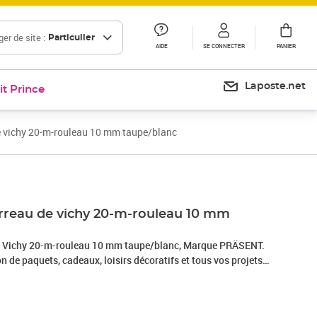
er de site :
Particulier
AIDE
SE CONNECTER
PANIER
Laposte.net
it Prince
de vichy 20-m-rouleau 10 mm taupe/blanc
arreau de vichy 20-m-rouleau 10 mm
de Vichy 20-m-rouleau 10 mm taupe/blanc, Marque PRÄSENT.
on de paquets, cadeaux, loisirs décoratifs et tous vos projets
fabriqués en Allemagne et sont composés à 100% de
 toutes les occasions : que ce soit pour un anniversaire, un
, Noël, le Nouvel An ou même pour Pâques – ce fabuleux