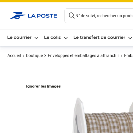
ontenu de la page
N° de suivi, rechercher un produi
Le courrier
Le colis
Le transfert de courrier
Accueil
boutique
Enveloppes et emballages à affranchir
Emba
Ignorer les images