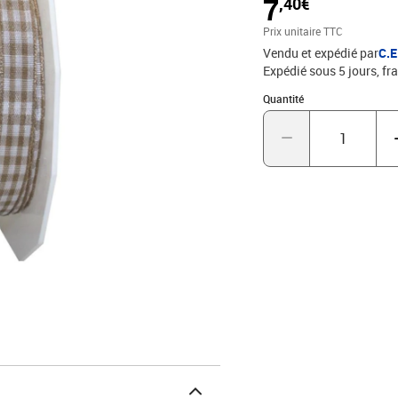
7
,40€
accessoire rend rapidem
Prix unitaire TTC
Vendu et expédié par
C.
Expédié sous 5 jours, fra
Quantité : 1
Quantité