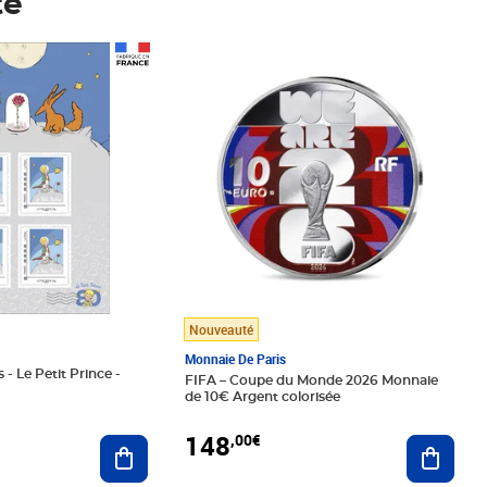
té
Prix 148,00€
Nouveauté
Monnaie De Paris
 - Le Petit Prince -
FIFA – Coupe du Monde 2026 Monnaie
de 10€ Argent colorisée
148
,00€
Ajouter au panier
Ajoute