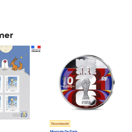
mer
Prix 148,00€
Nouveauté
Monnaie De Paris