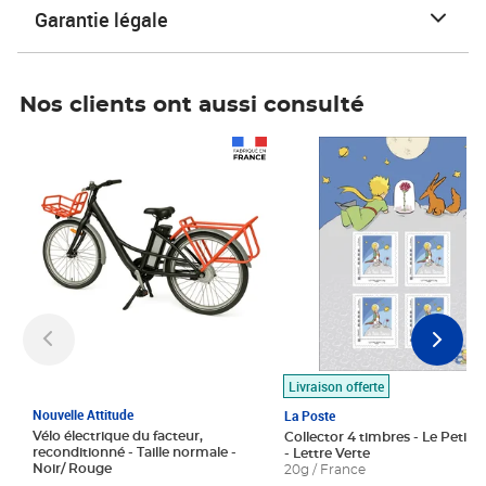
Garantie légale
Nos clients ont aussi consulté
Prix 1 490,00€
Prix 7,50€
Livraison offerte
Nouvelle Attitude
La Poste
Vélo électrique du facteur,
Collector 4 timbres - Le Petit P
reconditionné - Taille normale -
- Lettre Verte
Noir/ Rouge
20g / France