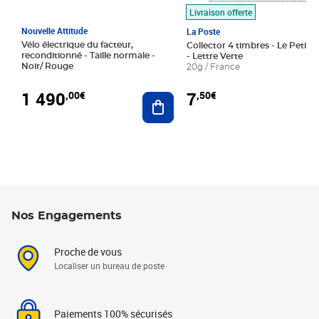
Livraison offerte
Nouvelle Attitude
La Poste
Vélo électrique du facteur,
Collector 4 timbres - Le Petit P
reconditionné - Taille normale -
- Lettre Verte
Noir/ Rouge
20g / France
1 490
7
,00€
,50€
Ajouter au panier
Nos Engagements
Proche de vous
Localiser un bureau de poste
Paiements 100% sécurisés