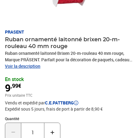
PRASENT
Ruban ornamenté laitonné brixen 20-m-
rouleau 40 mm rouge
Ruban ornamenté laitonné Brixen 20-m-rouleau 40 mm rouge,
Marque PRÄSENT. Parfait pour la décoration de paquets, cadeaux,
loisirs décoratifs et tous vos projets DIY. Nos produits sont
Voir la description
fabriqués en Allemagne et sont composés à 100% de matériaux
En stock
recyclés. Pour toutes les occasions : que ce soit pour un
9
,99€
anniversaire, un baptême, une communion, Noël, le Nouvel An ou
même pour Pâques – ce fabuleux accessoire rend rapidement les
Prix unitaire TTC
emballages cadeaux beaux et attrayants.
Vendu et expédié par
C.E.PATTBERG
Expédié sous 5 jours, frais de port à partir de 8,90 €
Quantité : 1
Quantité