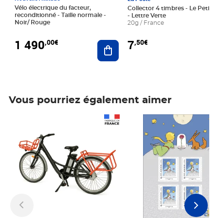
Vélo électrique du facteur,
Collector 4 timbres - Le Petit P
reconditionné - Taille normale -
- Lettre Verte
Noir/ Rouge
20g / France
1 490
7
,00€
,50€
Ajouter au panier
Vous pourriez également aimer
Prix 1 490,00€
Prix 7,50€