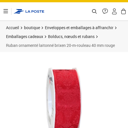
ontenu de la page
Accueil
boutique
Enveloppes et emballages à affranchir
Emballages cadeaux
Bolducs, nœuds et rubans
Ruban ornamenté laitonné brixen 20-m-rouleau 40 mm rouge
Prix 9,99€