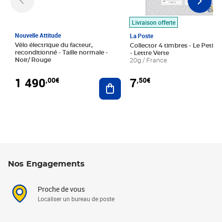
Livraison offerte
Nouvelle Attitude
La Poste
Vélo électrique du facteur,
Collector 4 timbres - Le Petit P
reconditionné - Taille normale -
- Lettre Verte
Noir/ Rouge
20g / France
1 490
7
,00€
,50€
Ajouter au panier
Nos Engagements
Proche de vous
Localiser un bureau de poste