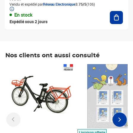
Vendu et expédié par
Réseau Electronique
3.75/5
(106)
Ajouter
En stock
Expédié sous 2 jours
Nos clients ont aussi consulté
Prix 1 490,00€
Prix 7,50€
Livraison offerte