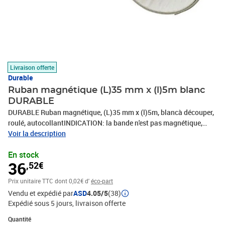
Livraison offerte
Durable
Ruban magnétique (L)35 mm x (l)5m blanc
DURABLE
DURABLE Ruban magnétique, (L)35 mm x (l)5m, blancà découper,
roulé, autocollantINDICATION: la bande n'est pas magnétique,
mais plutôt lespoints de fixation qui s'y trouvent!(4715-02)
Voir la description
En stock
36
,52€
Prix unitaire TTC
dont 0,02€ d'
éco-part
Vendu et expédié par
ASD
4.05/5
(38)
Expédié sous 5 jours
livraison offerte
Quantité : 1
Quantité