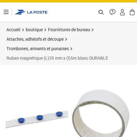
ontenu de la page
Accueil
boutique
Fournitures de bureau
Attaches, adhésifs et découpe
Trombones, aimants et punaises
Ruban magnétique (L)35 mm x (l)5m blanc DURABLE
Prix 36,52€
Prix b
Prix 4