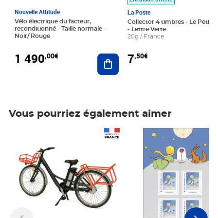
Nouvelle Attitude
La Poste
Vélo électrique du facteur,
Collector 4 timbres - Le Petit P
reconditionné - Taille normale -
- Lettre Verte
Noir/ Rouge
20g / France
1 490
7
,00€
,50€
Ajouter au panier
Vous pourriez également aimer
Prix 1 490,00€
Prix 7,50€