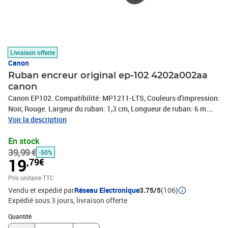
Livraison offerte
Canon
Ruban encreur original ep-102 4202a002aa
canon
Canon EP102. Compatibilité: MP1211-LTS, Couleurs d'impression:
Noir, Rouge. Largeur du ruban: 1,3 cm, Longueur de ruban: 6 m.
Type d'emballage: Boîte
Voir la description
En stock
39,99 €
-50%
19
,79€
Prix unitaire TTC
Vendu et expédié par
Réseau Electronique
3.75/5
(106)
Expédié sous 3 jours
livraison offerte
Quantité : 1
Quantité