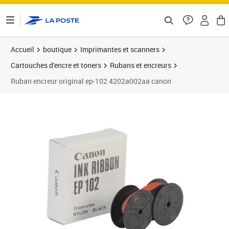
ontenu de la page
Accueil
boutique
Imprimantes et scanners
Cartouches d'encre et toners
Rubans et encreurs
Ruban encreur original ep-102 4202a002aa canon
Prix barré 39,99 €
Prix 19,79€
Prix 5