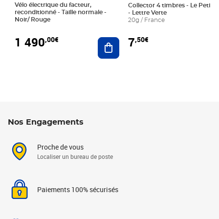
Vélo électrique du facteur,
Collector 4 timbres - Le Petit P
reconditionné - Taille normale -
- Lettre Verte
Noir/ Rouge
20g / France
1 490
7
,00€
,50€
Ajouter au panier
Nos Engagements
Proche de vous
Localiser un bureau de poste
Paiements 100% sécurisés