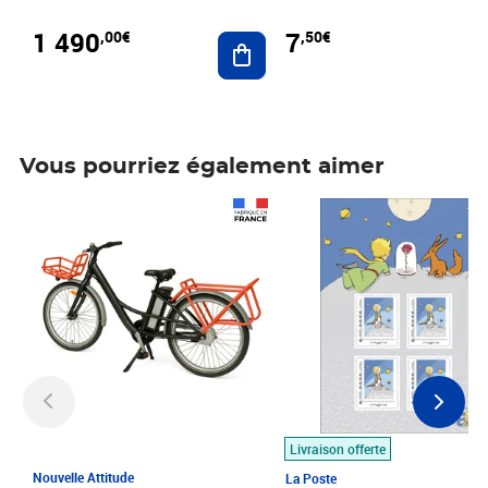
1 490
7
,00€
,50€
Ajouter au panier
Vous pourriez également aimer
Prix 1 490,00€
Prix 7,50€
Livraison offerte
Nouvelle Attitude
La Poste