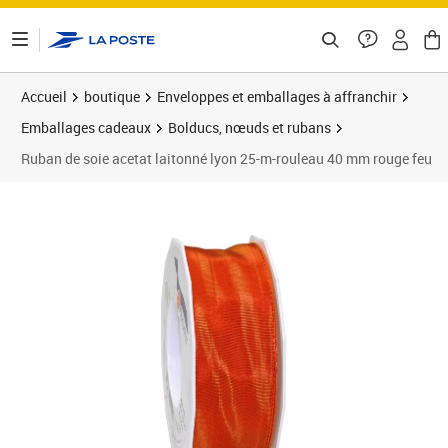
ontenu de la page
Accueil
boutique
Enveloppes et emballages à affranchir
Emballages cadeaux
Bolducs, nœuds et rubans
Ruban de soie acetat laitonné lyon 25-m-rouleau 40 mm rouge feu
Prix 9,95€