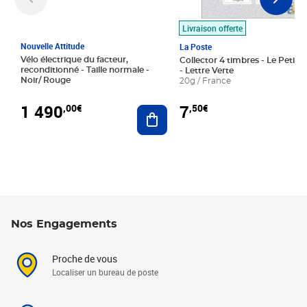
Livraison offerte
Nouvelle Attitude
La Poste
Vélo électrique du facteur,
Collector 4 timbres - Le Petit P
reconditionné - Taille normale -
- Lettre Verte
Noir/ Rouge
20g / France
1 490
7
,00€
,50€
Ajouter au panier
Nos Engagements
Proche de vous
Localiser un bureau de poste