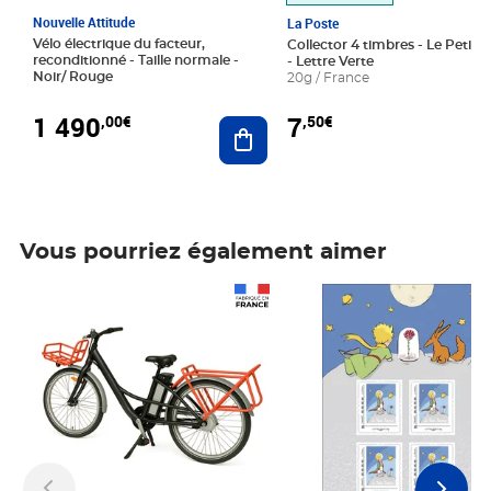
Nouvelle Attitude
La Poste
Vélo électrique du facteur,
Collector 4 timbres - Le Petit P
reconditionné - Taille normale -
- Lettre Verte
Noir/ Rouge
20g / France
1 490
7
,00€
,50€
Ajouter au panier
Vous pourriez également aimer
Prix 1 490,00€
Prix 7,50€