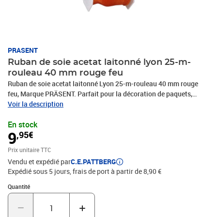
PRASENT
Ruban de soie acetat laitonné lyon 25-m-
rouleau 40 mm rouge feu
Ruban de soie acetat laitonné Lyon 25-m-rouleau 40 mm rouge
feu, Marque PRÄSENT. Parfait pour la décoration de paquets,
cadeaux, loisirs décoratifs et tous vos projets DIY. Nos produits
Voir la description
sont fabriqués en Allemagne et sont composés à 100% de
En stock
matériaux recyclés. Pour toutes les occasions : que ce soit pour un
9
,95€
anniversaire, un baptême, une communion, Noël, le Nouvel An ou
même pour Pâques – ce fabuleux accessoire rend rapidement les
Prix unitaire TTC
emballages cadeaux beaux et attrayants.
Vendu et expédié par
C.E.PATTBERG
Expédié sous 5 jours, frais de port à partir de 8,90 €
Quantité : 1
Quantité