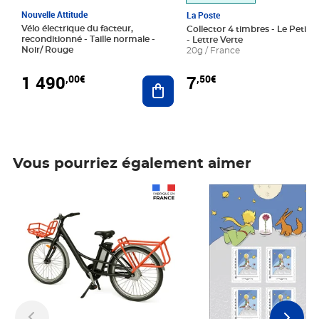
Nouvelle Attitude
La Poste
Vélo électrique du facteur,
Collector 4 timbres - Le Petit P
reconditionné - Taille normale -
- Lettre Verte
Noir/ Rouge
20g / France
1 490
7
,00€
,50€
Ajouter au panier
Vous pourriez également aimer
Prix 1 490,00€
Prix 7,50€