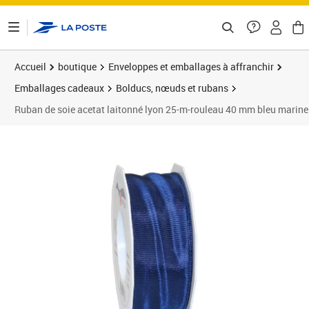
ontenu de la page
Accueil
boutique
Enveloppes et emballages à affranchir
Emballages cadeaux
Bolducs, nœuds et rubans
Ruban de soie acetat laitonné lyon 25-m-rouleau 40 mm bleu marine
Prix 9,95€