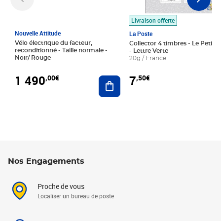
Livraison offerte
Nouvelle Attitude
La Poste
Vélo électrique du facteur,
Collector 4 timbres - Le Petit P
reconditionné - Taille normale -
- Lettre Verte
Noir/ Rouge
20g / France
1 490
7
,00€
,50€
Ajouter au panier
Nos Engagements
Proche de vous
Localiser un bureau de poste