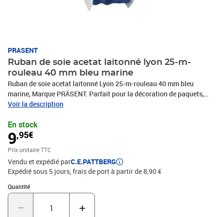
PRASENT
Ruban de soie acetat laitonné lyon 25-m-
rouleau 40 mm bleu marine
Ruban de soie acetat laitonné Lyon 25-m-rouleau 40 mm bleu
marine, Marque PRÄSENT. Parfait pour la décoration de paquets,
cadeaux, loisirs décoratifs et tous vos projets DIY. Nos produits
Voir la description
sont fabriqués en Allemagne et sont composés à 100% de
En stock
matériaux recyclés. Pour toutes les occasions : que ce soit pour un
9
,95€
anniversaire, un baptême, une communion, Noël, le Nouvel An ou
même pour Pâques – ce fabuleux accessoire rend rapidement les
Prix unitaire TTC
emballages cadeaux beaux et attrayants.
Vendu et expédié par
C.E.PATTBERG
Expédié sous 5 jours, frais de port à partir de 8,90 €
Quantité : 1
Quantité