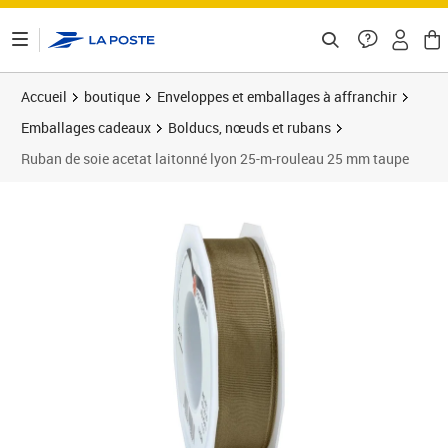
ontenu de la page
Accueil
boutique
Enveloppes et emballages à affranchir
Emballages cadeaux
Bolducs, nœuds et rubans
Ruban de soie acetat laitonné lyon 25-m-rouleau 25 mm taupe
Prix 7,60€