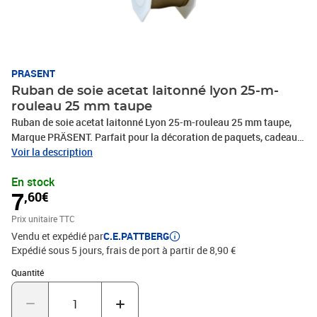
PRASENT
Ruban de soie acetat laitonné lyon 25-m-
rouleau 25 mm taupe
Ruban de soie acetat laitonné Lyon 25-m-rouleau 25 mm taupe,
Marque PRÄSENT. Parfait pour la décoration de paquets, cadeaux,
loisirs décoratifs et tous vos projets DIY. Nos produits sont
Voir la description
fabriqués en Allemagne et sont composés à 100% de matériaux
En stock
recyclés. Pour toutes les occasions : que ce soit pour un
7
,60€
anniversaire, un baptême, une communion, Noël, le Nouvel An ou
même pour Pâques – ce fabuleux accessoire rend rapidement les
Prix unitaire TTC
emballages cadeaux beaux et attrayants.
Vendu et expédié par
C.E.PATTBERG
Expédié sous 5 jours, frais de port à partir de 8,90 €
Quantité : 1
Quantité