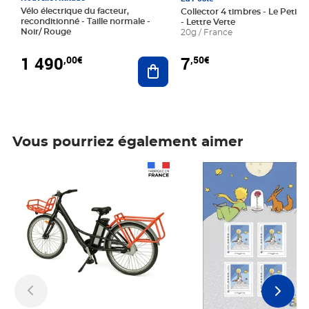
Vélo électrique du facteur,
Collector 4 timbres - Le Petit P
reconditionné - Taille normale -
- Lettre Verte
Noir/ Rouge
20g / France
1 490
7
,00€
,50€
Ajouter au panier
Vous pourriez également aimer
Prix 1 490,00€
Prix 7,50€