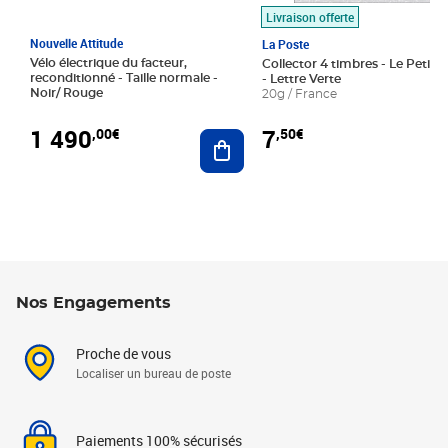
Livraison offerte
Nouvelle Attitude
La Poste
Vélo électrique du facteur,
Collector 4 timbres - Le Petit P
reconditionné - Taille normale -
- Lettre Verte
Noir/ Rouge
20g / France
1 490
7
,00€
,50€
Ajouter au panier
Nos Engagements
Proche de vous
Localiser un bureau de poste
Paiements 100% sécurisés