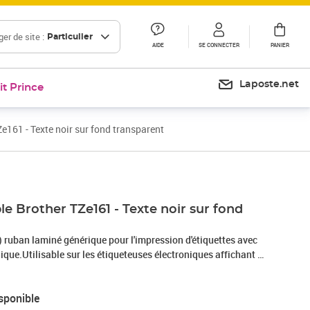
er de site :
Particulier
AIDE
SE CONNECTER
PANIER
Laposte.net
it Prince
161 - Texte noir sur fond transparent
e Brother TZe161 - Texte noir sur fond
 ruban laminé générique pour l'impression d'étiquettes avec
ique.Utilisable sur les étiqueteuses électroniques affichant le
pour l'étiquetage général sur des surfaces lisses et planes, ils
lairement lisibles pendant longtemps.Les rubans laminés sont
sponible
 dans des conditions extrêmes et sont capables de résister à