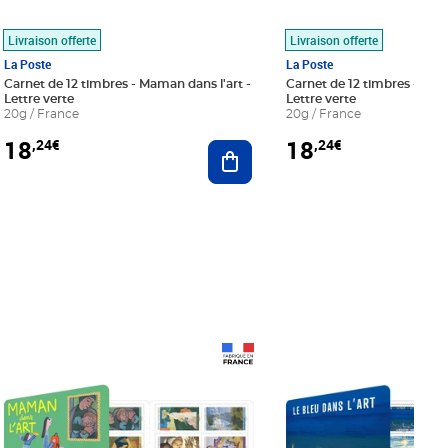
Livraison offerte
Livraison offerte
La Poste
La Poste
Carnet de 12 timbres - Maman dans l'art -
Carnet de 12 timbres - Le bl
Lettre verte
Lettre verte
20g / France
20g / France
18
18
,24€
,24€
r au panier
Ajouter au panier
Prix 18,24€
Prix 18,24€