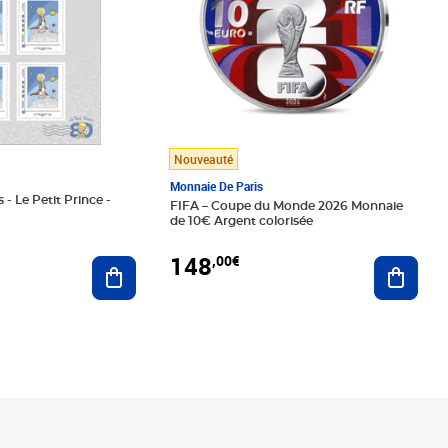
Nouveauté
Monnaie De Paris
 - Le Petit Prince -
FIFA – Coupe du Monde 2026 Monnaie
de 10€ Argent colorisée
148
,00€
Ajouter au panier
Ajoute