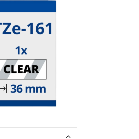
des températures extrême
l'abrasion.Il existe de
de couleurs et de tailles
occasion.Concentration 
la réglementation en vig
Largeur 36mm.-Longueur 
imprimantes suivantes 
touch P950NWBrother P
9200PCBrother P touch 
touch 9700PCBrother P