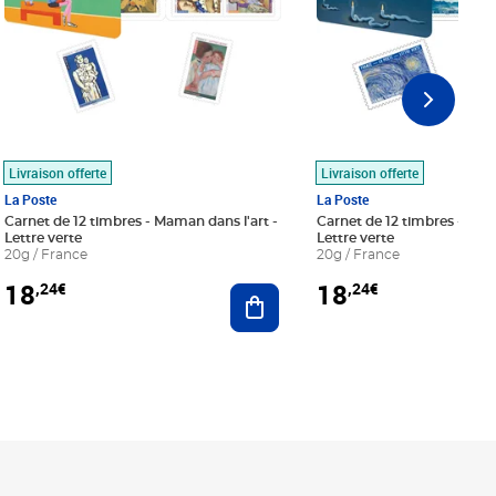
Livraison offerte
Livraison offerte
La Poste
La Poste
Carnet de 12 timbres - Maman dans l'art -
Carnet de 12 timbres - Le bl
Lettre verte
Lettre verte
20g / France
20g / France
18
18
,24€
,24€
r au panier
Ajouter au panier