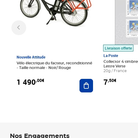
Livraison offerte
La Poste
Nouvelle Attitude
Collector 4 timbres
Vélo électrique du facteur, reconditionné
Lettre Verte
- Taille normale - Noir/ Rouge
20g / France
1 490
7
,00€
,50€
Ajouter au panier
Nos Engagements