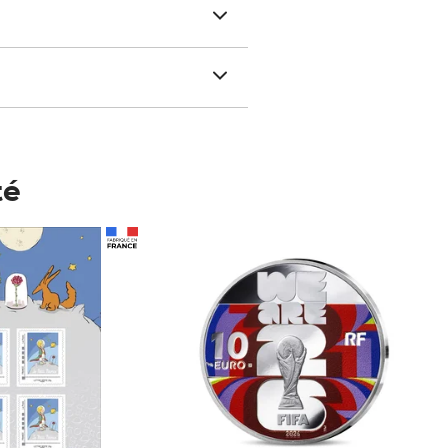
té
Prix 148,00€