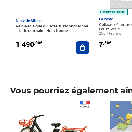
Livraison offerte
La Poste
Nouvelle Attitude
Collector 4 timbres
Vélo électrique du facteur, reconditionné
Lettre Verte
- Taille normale - Noir/ Rouge
20g / France
1 490
7
,00€
,50€
Ajouter au panier
Vous pourriez également ai
Prix 1 490,00€
Prix 7,50€