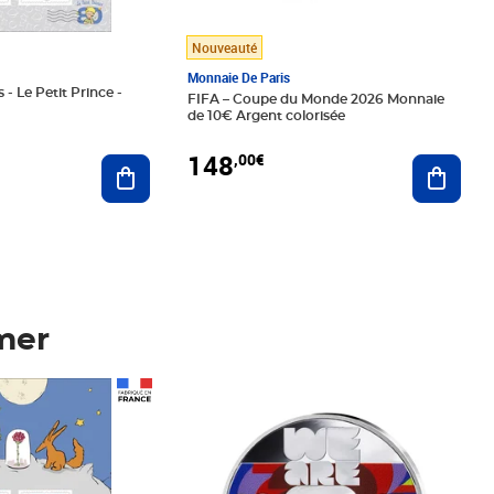
Nouveauté
Monnaie De Paris
 - Le Petit Prince -
FIFA – Coupe du Monde 2026 Monnaie
de 10€ Argent colorisée
148
,00€
Ajouter au panier
Ajoute
mer
Prix 148,00€