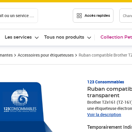
t ou un service ....
Chang
Accès rapides
Les services
Tous nos produits
Collection Pet
imantes
Accessoires pour étiqueteuses
Ruban compatible Brother TZe
123 Consommables
Ruban compatibl
transparent
Brother TZe161 (TZ-161)
une étiqueteuse électron
logo TZ et TZe. Utilisés 
Voir la description
créent des étiquettes c
Temporairement Indi
conçus pour durer, même