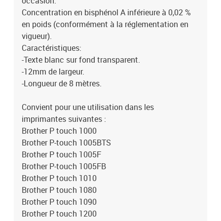
occasion.
550Brother P-touch 7100VPBrother P-touch 7500VPBrother P-
Concentration en bisphénol A inférieure à 0,02 %
touch 7600VPBrother P touch 900Brother P-touch 9200DXBrother
en poids (conformément à la réglementation en
P-touch 9200PCBrother P touch 9400Brother P-touch
vigueur).
9500PCBrother P touch 9600Brother P-touch 9700PCBrother P-
Caractéristiques:
touch 9800PCNBrother P-touch D200Brother P-touch
D200BWVPBrother P-touch D200VPBrother P-touch
-Texte blanc sur fond transparent.
D200WNVPBrother P-touch D400Brother P-touch D450Brother P-
-12mm de largeur.
touch D450VPBrother P touch D600Brother P-touch
-Longueur de 8 mètres.
D800WBrother P touch E100Brother P-touch E100VPBrother P
touch E110VPBrother P touch E300Brother P-touch
Convient pour une utilisation dans les
E300VPBrother P-touch E550WVPBrother P-touch GL-200Brother
imprimantes suivantes :
P-touch H100Brother P touch H100LBBrother P-touch
Brother P touch 1000
H105Brother P touch H105WBBrother P-touch H110Brother P-
touch H300Brother P touch H300LIBrother P-touch H500Brother
Brother P-touch 1005BTS
P-touch H75Brother P-touch P300BT CubeBrother P touch
Brother P touch 1005F
P700Brother P-touch P710BT CubeBrother P-touch P710BTH
Brother P-touch 1005FB
CubeBrother P touch P750WBrother P-touch P900WBrother P-
Brother P touch 1010
touch P950NWBrother P-touch RL-700SPerformances : Largeur
Brother P touch 1080
12mm / 8 mètres
Brother P touch 1090
Brother P touch 1200