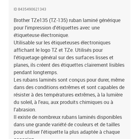
vigueur).Caractéristiques:-Texte blanc sur fond
ID 8435490621343
transparent.-12mm de largeur.-Longueur de 8 mètres.Convient
pour une utilisation dans les imprimantes suivantes :Brother P
Brother TZe135 (TZ-135) ruban laminé générique
touch 1000Brother P-touch 1005BTSBrother P touch
pour l'impression d'étiquettes avec une
1005FBrother P-touch 1005FBBrother P touch 1010Brother P
étiqueteuse électronique.
touch 1080Brother P touch 1090Brother P touch 1200Brother P-
Utilisable sur les étiqueteuses électroniques
touch 1230PCBrother P touch 1250Brother P-touch
affichant le logo TZ et TZe. Utilisés pour
1260VPBrother P touch 1280Brother P touch 1280CBBrother P-
l'étiquetage général sur des surfaces lisses et
touch 1280DTBrother P-touch 1280VPBrother P touch
planes, ils créent des étiquettes clairement lisibles
1290Brother P-touch 1290DTBrother P-touch 1290VPZG1Brother
P touch 1400Brother P touch 1600Brother P touch 1750Brother P
pendant longtemps.
touch 1800Brother P-touch 1800EBrother P touch 1830VPBrother
Les rubans laminés sont conçus pour durer, même
P touch 1850Brother P touch 1850CCBrother P touch 18RBrother
dans des conditions extrêmes et sont capables de
P touch 1950VPBrother P touch 200Brother P touch 2030Brother
résister à des températures extrêmes, à la lumière
P touch 2100VPBrother P-touch 210EBrother P touch 220Brother
du soleil, à l'eau, aux produits chimiques ou à
P touch 2400Brother P-touch 2400EBrother P-touch
l'abrasion.
2420PCBrother P-touch 2430PCBrother P touch 2450Brother P
Il existe de nombreux rubans laminés disponibles
touch 2460Brother P touch 2470Brother P touch 2480Brother P-
touch 2500PCBrother P-touch 2700VPBrother P touch
dans une grande variété de couleurs et de tailles
2730VPBrother P touch 300Brother P touch 310Brother P touch
pour utiliser l'étiquette la plus adaptée à chaque
340Brother P touch 350Brother P touch 3600Brother P touch