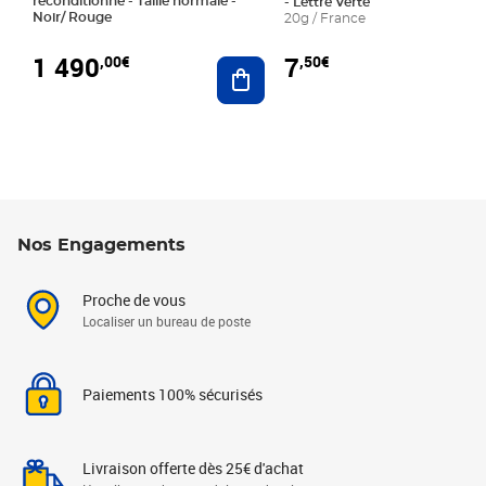
reconditionné - Taille normale -
- Lettre Verte
Noir/ Rouge
20g / France
1 490
7
,00€
,50€
Ajouter au panier
Nos Engagements
Proche de vous
Localiser un bureau de poste
Paiements 100% sécurisés
Livraison offerte dès 25€ d'achat