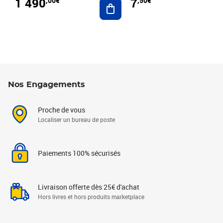
1 490
7
,00€
,50€
Ajouter au panier
Nos Engagements
Proche de vous
Localiser un bureau de poste
Paiements 100% sécurisés
Livraison offerte dès 25€ d'achat
Hors livres et hors produits marketplace