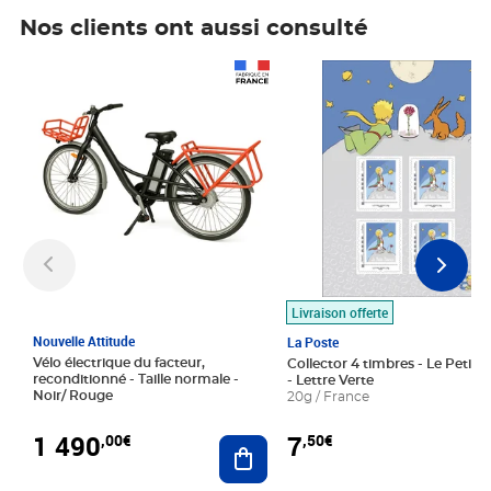
Nos clients ont aussi consulté
Prix 1 490,00€
Prix 7,50€
Livraison offerte
Nouvelle Attitude
La Poste
Vélo électrique du facteur,
Collector 4 timbres - Le Petit P
reconditionné - Taille normale -
- Lettre Verte
Noir/ Rouge
20g / France
1 490
7
,00€
,50€
Ajouter au panier