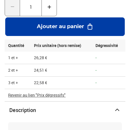
Ajouter au panier
Quantité
Prix unitaire (hors remise)
Dégressivité
1 et +
26,28 €
-
2 et +
24,51 €
-
3 et +
22,58 €
-
Revenir au lien "Prix dégressifs"
Description