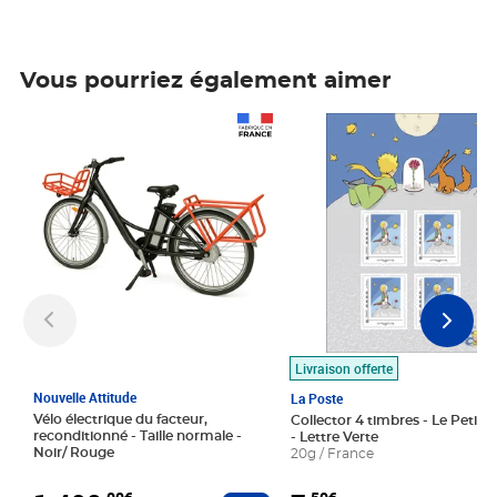
Vous pourriez également aimer
Prix 1 490,00€
Prix 7,50€
Livraison offerte
Nouvelle Attitude
La Poste
Vélo électrique du facteur,
Collector 4 timbres - Le Petit P
reconditionné - Taille normale -
- Lettre Verte
Noir/ Rouge
20g / France