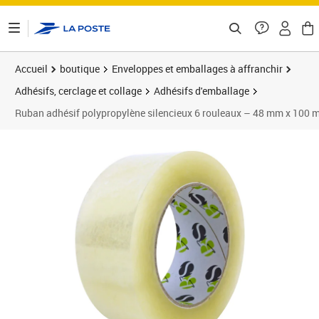
ontenu de la page
Accueil
boutique
Enveloppes et emballages à affranchir
Adhésifs, cerclage et collage
Adhésifs d'emballage
Ruban adhésif polypropylène silencieux 6 rouleaux – 48 mm x 100 
Prix 26,28€