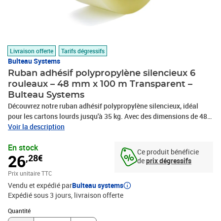
Livraison offerte
Tarifs dégressifs
Bulteau Systems
Ruban adhésif polypropylène silencieux 6
rouleaux – 48 mm x 100 m Transparent –
Bulteau Systems
Découvrez notre ruban adhésif polypropylène silencieux, idéal
pour les cartons lourds jusqu'à 35 kg. Avec des dimensions de 48
mm x 100 m, il offre un déroulement facile et silencieux, parfait
Voir la description
pour un usage discret. Sa colle renforcée garantit une adhésivité
En stock
longue durée, même sur des supports difficiles comme les cartons
Ce produit bénéficie
26
,28€
très recyclés, et il est particulièrement adapté au travail au froid.
de
prix dégressifs
Robuste et performant, ce ruban assure une bonne tenue dans le
Prix unitaire TTC
temps, résistant aux U.V et aux températures basses, ce qui en fait
Vendu et expédié par
Bulteau systems
le choix idéal pour tous vos besoins d'emballage.
Expédié sous 3 jours
livraison offerte
Quantité : 1
Quantité