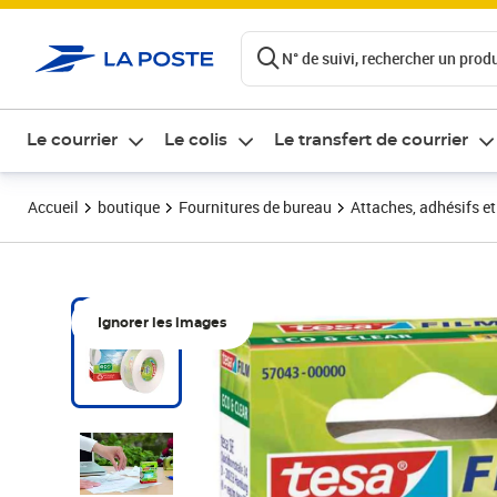
ontenu de la page
N° de suivi, rechercher un produi
Le courrier
Le colis
Le transfert de courrier
Accueil
boutique
Fournitures de bureau
Attaches, adhésifs e
Ignorer les images