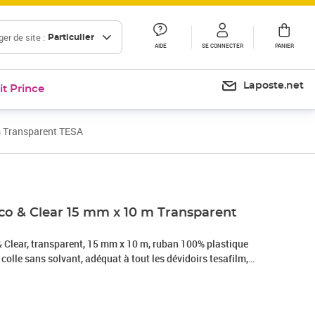
er de site :
Particulier
AIDE
SE CONNECTER
PANIER
Laposte.net
it Prince
m Transparent TESA
Prix 6,88€
Prix 12,00€
Prix 18,10€
co & Clear 15 mm x 10 m Transparent
& Clear, transparent, 15 mm x 10 m, ruban 100% plastique
 colle sans solvant, adéquat à tout les dévidoirs tesafilm,
5-0-0 / 57035-00-00)