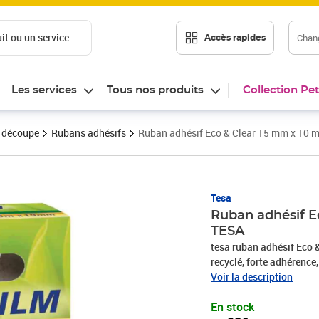
t ou un service ....
Chang
Accès rapides
Les services
Tous nos produits
Collection Pet
t découpe
Rubans adhésifs
Ruban adhésif Eco & Clear 15 mm x 10 
Prix 3,98€
Tesa
Ruban adhésif E
TESA
tesa ruban adhésif Eco 
recyclé, forte adhérence,
(57035-00000-00 / 5703
Voir la description
En stock