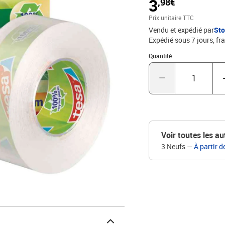
3
,98€
Prix unitaire TTC
Vendu et expédié par
St
Expédié sous 7 jours, fra
Quantité : 1
Quantité
Voir toutes les au
3 Neufs
—
À partir d