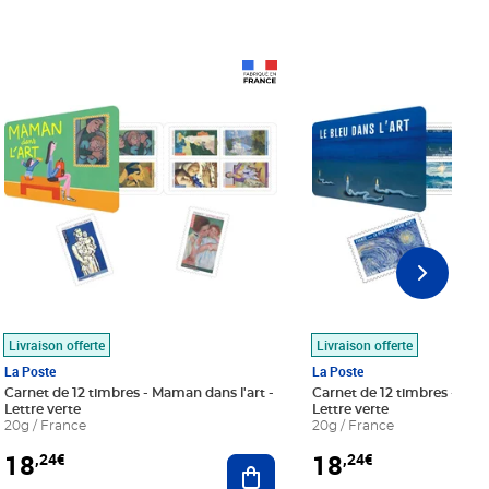
Prix 18,24€
Prix 18,24€
Livraison offerte
Livraison offerte
La Poste
La Poste
Carnet de 12 timbres - Maman dans l'art -
Carnet de 12 timbres - Le bl
Lettre verte
Lettre verte
20g / France
20g / France
18
18
,24€
,24€
r au panier
Ajouter au panier