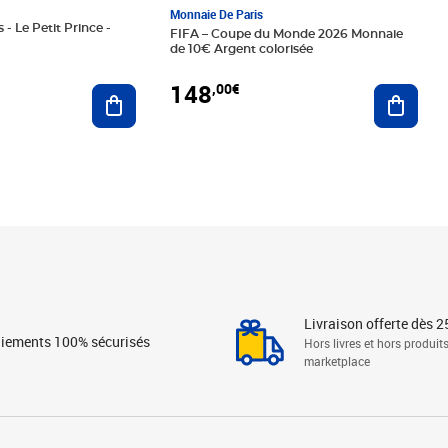
Monnaie De Paris
 - Le Petit Prince -
FIFA – Coupe du Monde 2026 Monnaie
de 10€ Argent colorisée
148
,00€
Ajouter au panier
Ajoute
Livraison offerte dès 2
iements 100% sécurisés
Hors livres et hors produit
marketplace