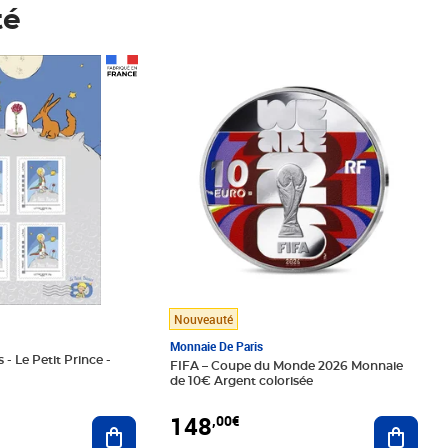
té
Prix 148,00€
Nouveauté
Monnaie De Paris
 - Le Petit Prince -
FIFA – Coupe du Monde 2026 Monnaie
de 10€ Argent colorisée
148
,00€
Ajouter au panier
Ajoute