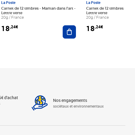
La Poste
La Poste
Carnet de 12 timbres - Maman dans l'art -
Carnet de 12 timbres - Le bl
Lettre verte
Lettre verte
20g / France
20g / France
18
18
,24€
,24€
r au panier
Ajouter au panier
5€ d'achat
Nos engagements
s
sociétaux et environnementaux
Linkedin
Instagram
X
Tiktok
Facebook
Youtube
Threads