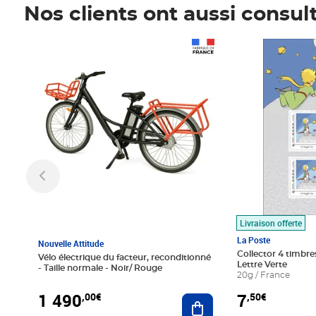
Nos clients ont aussi consul
Prix 1 490,00€
Prix 7,50€
Livraison offerte
La Poste
Nouvelle Attitude
Collector 4 timbres
Vélo électrique du facteur, reconditionné
Lettre Verte
- Taille normale - Noir/ Rouge
20g / France
1 490
7
,00€
,50€
Ajouter au panier