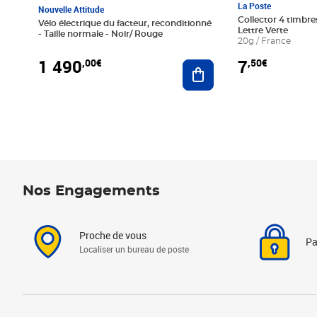
La Poste
Nouvelle Attitude
Collector 4 timbres
Vélo électrique du facteur, reconditionné
Lettre Verte
- Taille normale - Noir/ Rouge
20g / France
1 490
7
,00€
,50€
Ajouter au panier
Nos Engagements
Proche de vous
Pa
Localiser un bureau de poste