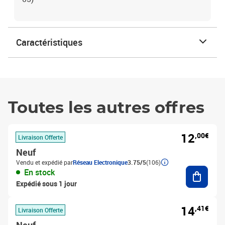
Caractéristiques
Toutes les autres offres
12
,00€
Livraison Offerte
Neuf
Vendu et expédié par
Réseau Electronique
3.75/5
(106)
Ajouter
En stock
Expédié sous 1 jour
14
,41€
Livraison Offerte