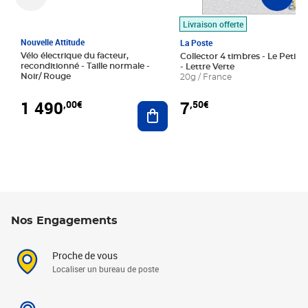
Livraison offerte
Nouvelle Attitude
La Poste
Vélo électrique du facteur,
Collector 4 timbres - Le Petit P
reconditionné - Taille normale -
- Lettre Verte
Noir/ Rouge
20g / France
1 490
7
,00€
,50€
Ajouter au panier
Nos Engagements
Proche de vous
Localiser un bureau de poste