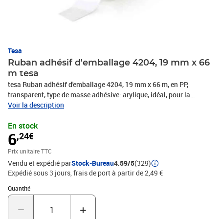
Tesa
Ruban adhésif d'emballage 4204, 19 mm x 66
m tesa
tesa Ruban adhésif d'emballage 4204, 19 mm x 66 m, en PP,
transparent, type de masse adhésive: arylique, idéal, pour la
fermeture de petits paquets et bôites, très haute, résistance aux
Voir la description
rayons UV, en paquet de 8 pièces, (04204-00010-05 / 04204-10-
En stock
05)
6
,24€
Prix unitaire TTC
Vendu et expédié par
Stock-Bureau
4.59/5
(329)
Expédié sous 3 jours, frais de port à partir de 2,49 €
Quantité : 1
Quantité