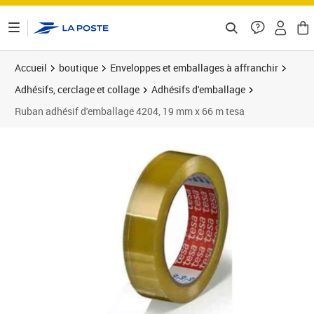
ontenu de la page
Accueil
boutique
Enveloppes et emballages à affranchir
Adhésifs, cerclage et collage
Adhésifs d'emballage
Ruban adhésif d'emballage 4204, 19 mm x 66 m tesa
Prix 6,24€
Prix 1
Prix 1