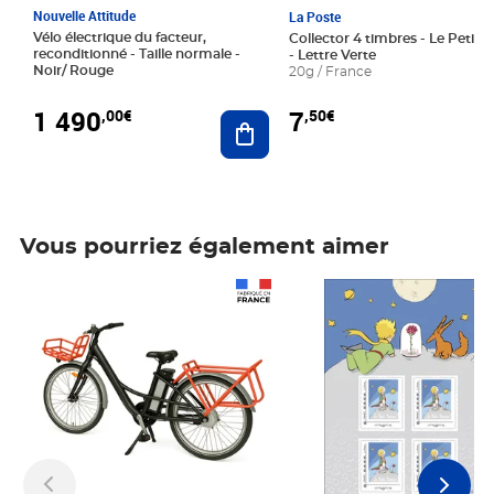
Nouvelle Attitude
La Poste
Vélo électrique du facteur,
Collector 4 timbres - Le Petit P
reconditionné - Taille normale -
- Lettre Verte
Noir/ Rouge
20g / France
1 490
7
,00€
,50€
Ajouter au panier
Vous pourriez également aimer
Prix 1 490,00€
Prix 7,50€