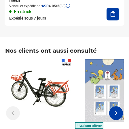
Neuf
Vendu et expédié par
ASD
4.05/5
(38)
Ajouter
En stock
Expédié sous 7 jours
Nos clients ont aussi consulté
Prix 1 490,00€
Prix 7,50€
Livraison offerte