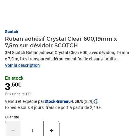
Scotch
Ruban adhésif Crystal Clear 600,19mm x
7,5m sur dévidoir SCOTCH
3M Scotch Ruban adhésif Crystal Clear 600, avec dévidoir, 19 mm
x 7,5 m, très transparent, déroulement facile et sans, bruits,
diamètre de mandrin: 25 mm, (6-1975D)
Voir la description
En stock
3
,50€
Prix unitaire TTC
Vendu et expédié par
Stock-Bureau
4.59/5
(329)
Expédié sous 4 jours, frais de port à partir de 2,49 €
Quantité : 1
Quantité