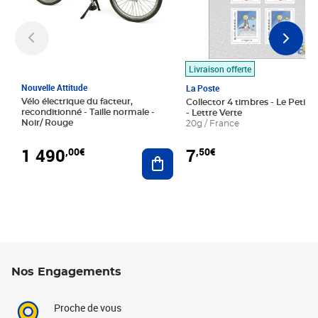
Livraison offerte
Nouvelle Attitude
La Poste
Vélo électrique du facteur,
Collector 4 timbres - Le Petit P
reconditionné - Taille normale -
- Lettre Verte
Noir/ Rouge
20g / France
1 490
7
,00€
,50€
Ajouter au panier
Nos Engagements
Proche de vous