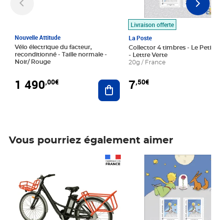
Livraison offerte
Nouvelle Attitude
La Poste
Vélo électrique du facteur,
Collector 4 timbres - Le Petit P
reconditionné - Taille normale -
- Lettre Verte
Noir/ Rouge
20g / France
1 490
7
,00€
,50€
Ajouter au panier
Vous pourriez également aimer
Prix 1 490,00€
Prix 7,50€