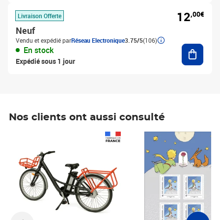
12
,00€
Livraison Offerte
Neuf
Vendu et expédié par
Réseau Electronique
3.75/5
(106)
Ajouter
En stock
Expédié sous 1 jour
Nos clients ont aussi consulté
Prix 1 490,00€
Prix 7,50€