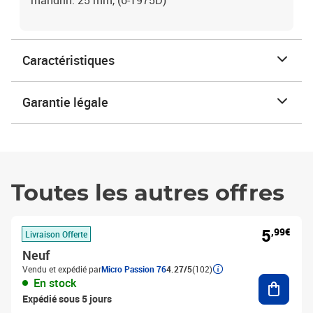
mandrin: 25 mm, (6-1975D)
Caractéristiques
Garantie légale
Toutes les autres offres
5
,99€
Livraison Offerte
Neuf
Vendu et expédié par
Micro Passion 76
4.27/5
(102)
Ajouter
En stock
Expédié sous 5 jours