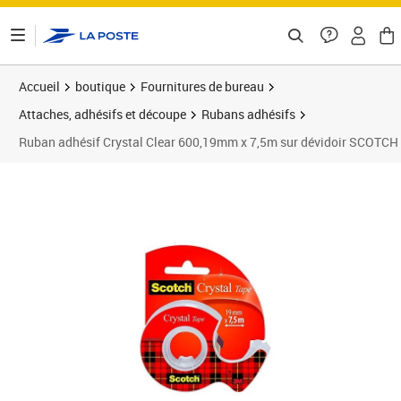
ontenu de la page
Accueil
boutique
Fournitures de bureau
Attaches, adhésifs et découpe
Rubans adhésifs
Ruban adhésif Crystal Clear 600,19mm x 7,5m sur dévidoir SCOTCH
Prix 3,50€
Prix 5
Prix 1