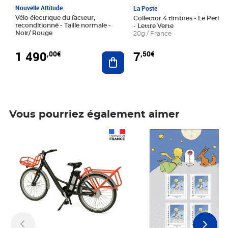
Nouvelle Attitude
La Poste
Vélo électrique du facteur,
Collector 4 timbres - Le Petit P
reconditionné - Taille normale -
- Lettre Verte
Noir/ Rouge
20g / France
1 490
7
,00€
,50€
Ajouter au panier
Vous pourriez également aimer
Prix 1 490,00€
Prix 7,50€