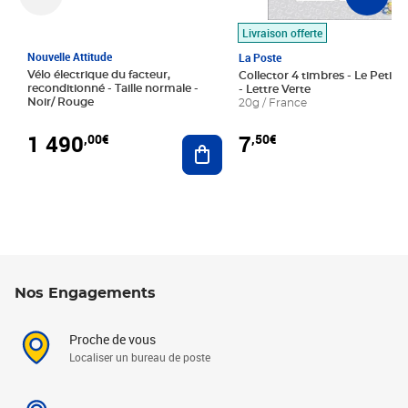
Livraison offerte
Nouvelle Attitude
La Poste
Vélo électrique du facteur,
Collector 4 timbres - Le Petit P
reconditionné - Taille normale -
- Lettre Verte
Noir/ Rouge
20g / France
1 490
7
,00€
,50€
Ajouter au panier
Nos Engagements
Proche de vous
Localiser un bureau de poste