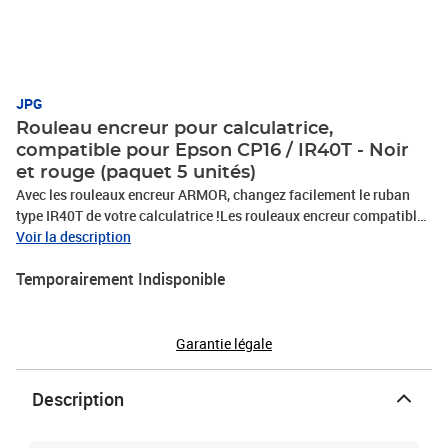
JPG
Rouleau encreur pour calculatrice,
compatible pour Epson CP16 / IR40T - Noir
et rouge (paquet 5 unités)
Avec les rouleaux encreur ARMOR, changez facilement le ruban
type IR40T de votre calculatrice !Les rouleaux encreur compatibles
pour calculatrices ARMOR assurent des performances fiables et
Voir la description
une lisibilité nette à votre calculatrice imprimante. Compatible
Temporairement Indisponible
avec plusieurs modèles de calculatrices, ce ruban d'encre bicolore,
rouge et noir Armor s'installe en quelques minutes seulement, vous
permettant ainsi de reprendre rapidement votre travail.Ruban
encreurCouleur d'impression : noir et rougeRuban d'encre
Garantie légale
compatible avec les machines Epson, Canon, Brother, Casio,
Citizen et Triumph AdlerInstallation rapide et efficaceEncre
Description
bicolore noire et rouge Excellent rapport qualité-prix